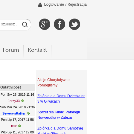
Logowanie
/
Rejestracja
Forum
Kontakt
Akcje Charytatywne -
Pomogliśmy
Ostatni post
Pon Sty 28, 2019 11:16
Zbiórka dla Domu Dziecka nr
Jerzy33
3 w Gliwicach
Sob Mar 24, 2018 21:36
Sprzęt dla Kliniki Patologii
SewerynRafter
Noworodka w Zabrzu
Pon Lip 17, 2017 11:58
felix
Zbiórka dla Domu Samotnej
Wto Lip 11, 2017 19:09
Matki w Gliwicach