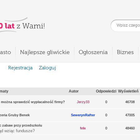
asto
Najlepsze gliwickie
Ogłoszenia
Biznes
Rejestracja
Zaloguj
maty
Autor
Odpowiedzi
Wyświetleń
 można sprawdzić wypłacalność firmy?
Jerzy33
0
46708
zeria Gruby Benek
SewerynRafter
0
47005
c zabaw przy przedszkolu
felix
0
48460
ąd wziąc fundusze?