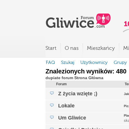
Start
O nas
Mieszkańcy
Mi
FAQ
Szukaj
Użytkownicy
Grupy
Znalezionych wyników: 480
dupiate forum Strona Główna
Forum
Te
Z życia wzięte ;)
Jak
Lokale
Piz
Pla
Um Gliwice
sk