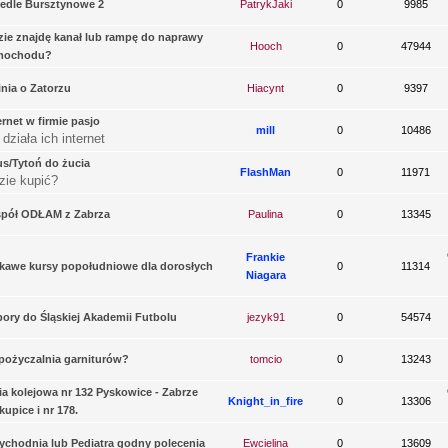
edle Bursztynowe 2
PatrykJaki
0
9985
ie znajdę kanał lub rampę do naprawy
Hooch
0
47944
mochodu?
nia o Zatorzu
Hiacynt
0
9397
ernet w firmie pasjo
mill
0
10486
 działa ich internet
s/Tytoń do żucia
FlashMan
0
11971
zie kupić?
spół ODŁAM z Zabrza
Paulina
0
13345
Frankie
kawe kursy popołudniowe dla dorosłych
0
11314
Niagara
ory do Śląskiej Akademii Futbolu
jezyk91
0
54574
ożyczalnia garniturów?
tomcio
0
13243
ia kolejowa nr 132 Pyskowice - Zabrze
Knight_in_fire
0
13306
kupice i nr 178.
ychodnia lub Pediatra godny polecenia
Ewcielina
0
13609