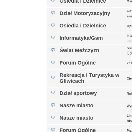
Osiedla i Dzielnice
Osi
Gdz
Dział Motoryzacyjny
sa
Osiedla i Dzielnice
Opi
Int
Informatyka/Gsm
jak
Snu
Świat Mężczyzn
Gd
Forum Ogólne
Ze
Rekreacja i Turystyka w
Cie
Gliwicach
Dział sportowy
Nab
Nasze miasto
Wyp
Lin
Nasze miasto
Bis
Forum Ogólne
Prz