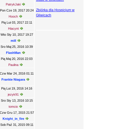
PatrykJaki
Zbiórka dla Hospicjum w
Pon Cze 19, 2017 20:24
Gliwicach
Hooch
Pią Lut 03, 2017 22:11
Hiacynt
Wto Sty 10, 2017 19:27
mill
Sro Maj 25, 2016 10:39
FlashMan
Pią Maj 20, 2016 22:03
Paulina
Czw Mar 24, 2016 01:11
Frankie Niagara
Pią Lut 19, 2016 14:16
jezyk91
Sro Sty 13, 2016 10:15
tomcio
Czw Gru 17, 2015 21:57
Knight_in_fire
Sob Paź 31, 2015 09:11