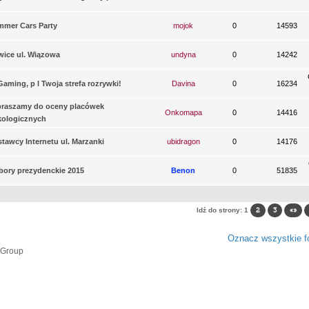
mer Cars Party
mojok
0
14593
wice ul. Wiązowa
undyna
0
14242
aming, p l Twoja strefa rozrywki!
Davina
0
16234
praszamy do oceny placówek
Onkomapa
0
14416
kologicznych
tawcy Internetu ul. Marzanki
ubidragon
0
14176
ory prezydenckie 2015
Benon
0
51835
Idź do strony:
1
2
3
«»
Oznacz wszystkie fo
 Group