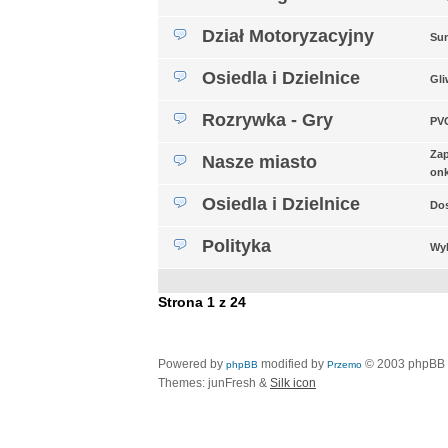
Dział Motoryzacyjny
Sum
Osiedla i Dzielnice
Gli
Rozrywka - Gry
PVG
Za
Nasze miasto
on
Osiedla i Dzielnice
Dos
Polityka
Wyb
Strona
1
z
24
Powered by
modified by
© 2003 phpBB
phpBB
Przemo
Themes: junFresh &
Silk icon