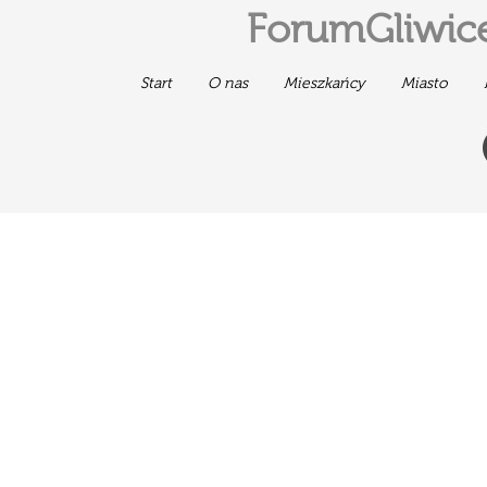
ForumGliwice
Start
O nas
Mieszkańcy
Miasto