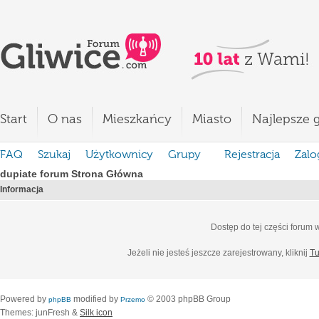
Start
O nas
Mieszkańcy
Miasto
Najlepsze g
FAQ
Szukaj
Użytkownicy
Grupy
Rejestracja
Zalo
dupiate forum Strona Główna
Informacja
Dostęp do tej części forum
Jeżeli nie jesteś jeszcze zarejestrowany, kliknij
Tu
Powered by
modified by
© 2003 phpBB Group
phpBB
Przemo
Themes: junFresh &
Silk icon