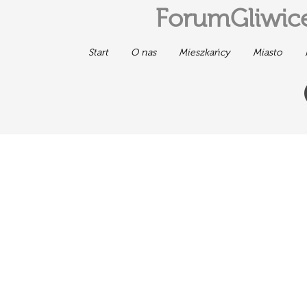
ForumGliwice
Start
O nas
Mieszkańcy
Miasto