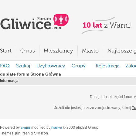
Start
O nas
Mieszkańcy
Miasto
Najlepsze g
FAQ
Szukaj
Użytkownicy
Grupy
Rejestracja
Zalo
dupiate forum Strona Główna
Informacja
Dostęp do tej części forum
Jeżeli nie jesteś jeszcze zarejestrowany, kliknij
Tu
Powered by
modified by
© 2003 phpBB Group
phpBB
Przemo
Themes: junFresh &
Silk icon