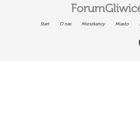
ForumGliwice
Start
O nas
Mieszkańcy
Miasto