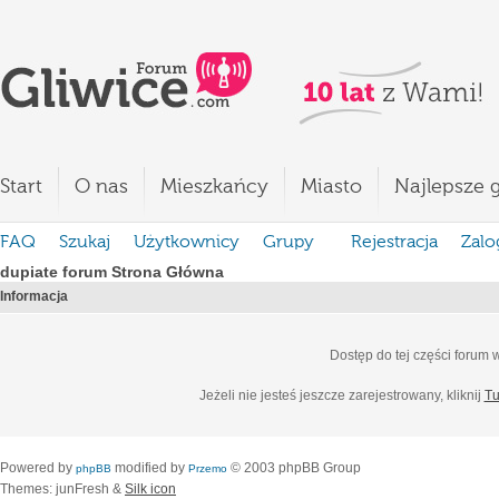
Start
O nas
Mieszkańcy
Miasto
Najlepsze g
FAQ
Szukaj
Użytkownicy
Grupy
Rejestracja
Zalo
dupiate forum Strona Główna
Informacja
Dostęp do tej części forum
Jeżeli nie jesteś jeszcze zarejestrowany, kliknij
Tu
Powered by
modified by
© 2003 phpBB Group
phpBB
Przemo
Themes: junFresh &
Silk icon