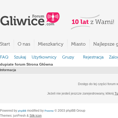
Start
O nas
Mieszkańcy
Miasto
Najlepsze g
FAQ
Szukaj
Użytkownicy
Grupy
Rejestracja
Zalo
dupiate forum Strona Główna
Informacja
Dostęp do tej części forum
Jeżeli nie jesteś jeszcze zarejestrowany, kliknij
Tu
Powered by
modified by
© 2003 phpBB Group
phpBB
Przemo
Themes: junFresh &
Silk icon