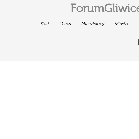
ForumGliwice
Start
O nas
Mieszkańcy
Miasto