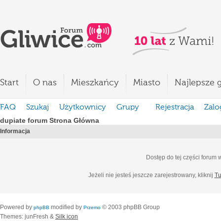
Start
O nas
Mieszkańcy
Miasto
Najlepsze g
FAQ
Szukaj
Użytkownicy
Grupy
Rejestracja
Zalo
dupiate forum Strona Główna
Informacja
Dostęp do tej części forum
Jeżeli nie jesteś jeszcze zarejestrowany, kliknij
Tu
Powered by
modified by
© 2003 phpBB Group
phpBB
Przemo
Themes: junFresh &
Silk icon