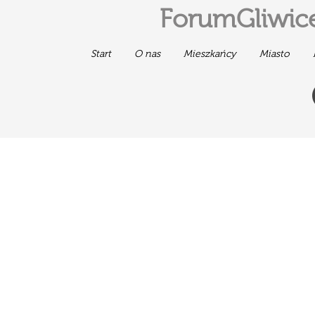
ForumGliwice
Start
O nas
Mieszkańcy
Miasto