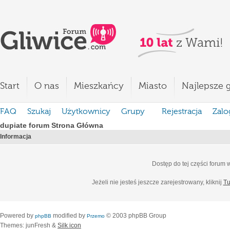
Start
O nas
Mieszkańcy
Miasto
Najlepsze g
FAQ
Szukaj
Użytkownicy
Grupy
Rejestracja
Zalo
dupiate forum Strona Główna
Informacja
Dostęp do tej części forum
Jeżeli nie jesteś jeszcze zarejestrowany, kliknij
Tu
Powered by
modified by
© 2003 phpBB Group
phpBB
Przemo
Themes: junFresh &
Silk icon