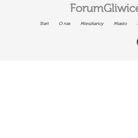
ForumGliwice
Start
O nas
Mieszkańcy
Miasto