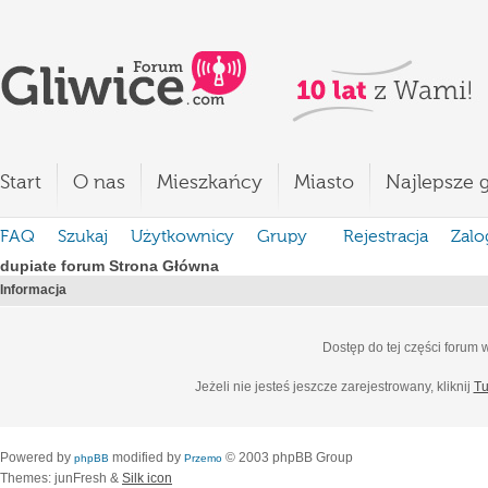
Start
O nas
Mieszkańcy
Miasto
Najlepsze g
FAQ
Szukaj
Użytkownicy
Grupy
Rejestracja
Zalo
dupiate forum Strona Główna
Informacja
Dostęp do tej części forum
Jeżeli nie jesteś jeszcze zarejestrowany, kliknij
Tu
Powered by
modified by
© 2003 phpBB Group
phpBB
Przemo
Themes: junFresh &
Silk icon