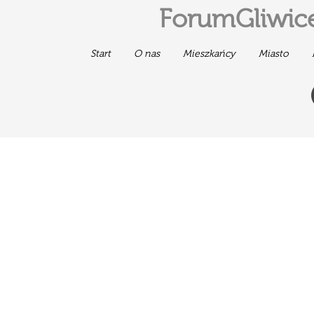
ForumGliwice
Start
O nas
Mieszkańcy
Miasto