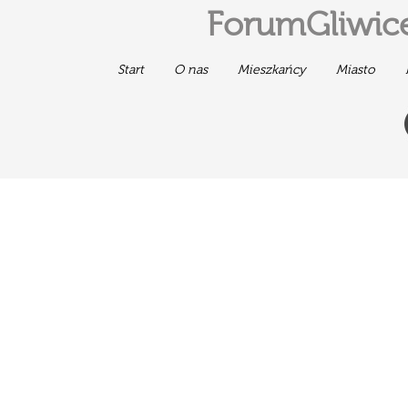
ForumGliwice
Start
O nas
Mieszkańcy
Miasto