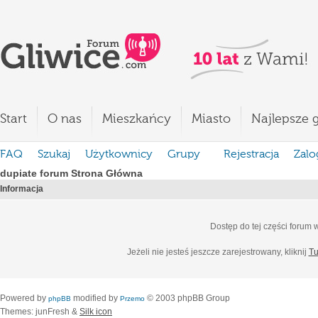
Start
O nas
Mieszkańcy
Miasto
Najlepsze g
FAQ
Szukaj
Użytkownicy
Grupy
Rejestracja
Zalo
dupiate forum Strona Główna
Informacja
Dostęp do tej części forum
Jeżeli nie jesteś jeszcze zarejestrowany, kliknij
Tu
Powered by
modified by
© 2003 phpBB Group
phpBB
Przemo
Themes: junFresh &
Silk icon