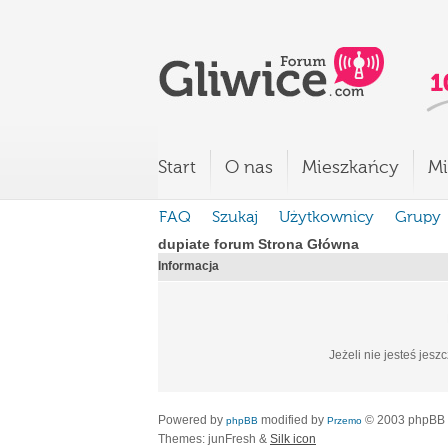
Start
O nas
Mieszkańcy
Mi
FAQ
Szukaj
Użytkownicy
Grupy
dupiate forum Strona Główna
Informacja
Jeżeli nie jesteś jesz
Powered by
modified by
© 2003 phpBB
phpBB
Przemo
Themes: junFresh &
Silk icon