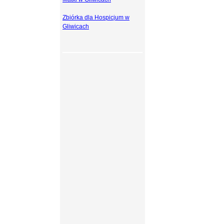
Zbiórka dla Hospicjum w
Gliwicach