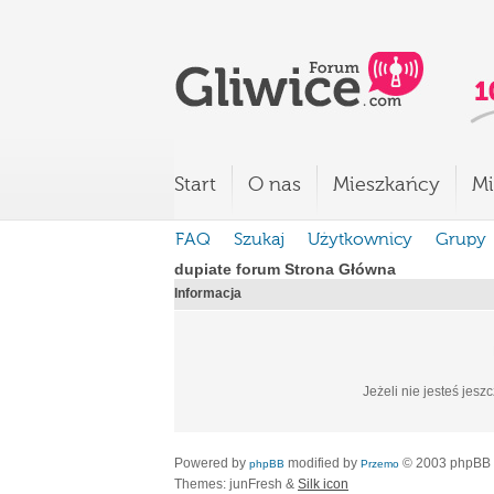
Start
O nas
Mieszkańcy
Mi
FAQ
Szukaj
Użytkownicy
Grupy
dupiate forum Strona Główna
Informacja
Jeżeli nie jesteś jesz
Powered by
modified by
© 2003 phpBB
phpBB
Przemo
Themes: junFresh &
Silk icon