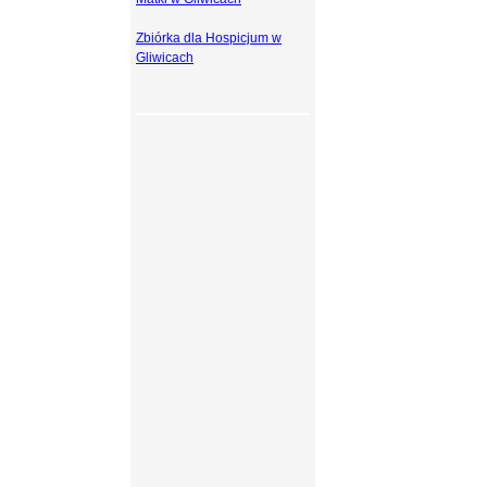
Zbiórka dla Hospicjum w
Gliwicach