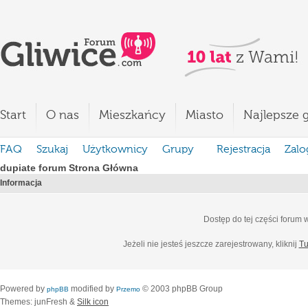
Start
O nas
Mieszkańcy
Miasto
Najlepsze g
FAQ
Szukaj
Użytkownicy
Grupy
Rejestracja
Zalo
dupiate forum Strona Główna
Informacja
Dostęp do tej części forum
Jeżeli nie jesteś jeszcze zarejestrowany, kliknij
Tu
Powered by
modified by
© 2003 phpBB Group
phpBB
Przemo
Themes: junFresh &
Silk icon