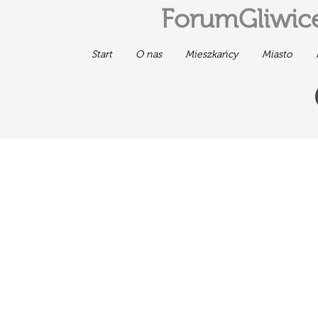
ForumGliwice
Start
O nas
Mieszkańcy
Miasto