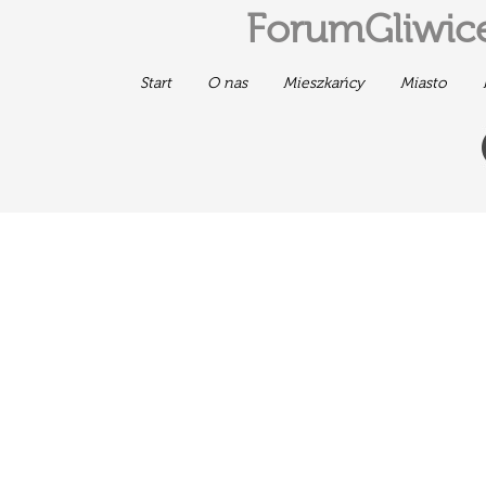
ForumGliwice
Start
O nas
Mieszkańcy
Miasto