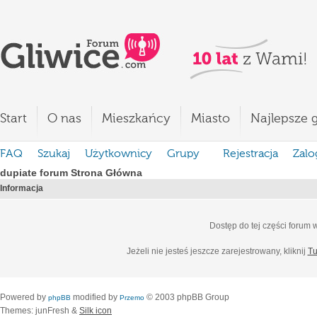
Start
O nas
Mieszkańcy
Miasto
Najlepsze g
FAQ
Szukaj
Użytkownicy
Grupy
Rejestracja
Zalo
dupiate forum Strona Główna
Informacja
Dostęp do tej części forum
Jeżeli nie jesteś jeszcze zarejestrowany, kliknij
Tu
Powered by
modified by
© 2003 phpBB Group
phpBB
Przemo
Themes: junFresh &
Silk icon