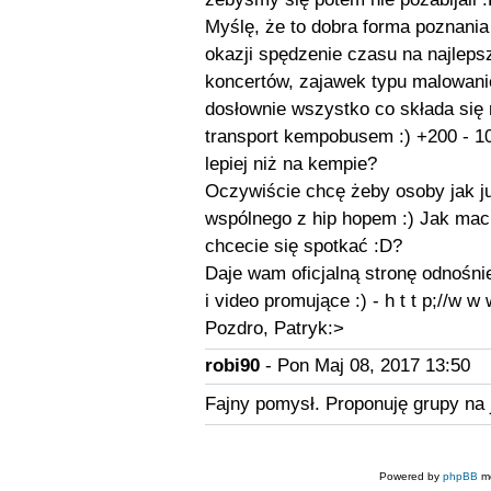
Myślę, że to dobra forma poznania 
okazji spędzenie czasu na najlepsz
koncertów, zajawek typu malowanie,
dosłownie wszystko co składa się n
transport kempobusem :) +200 - 10
lepiej niż na kempie?
Oczywiście chcę żeby osoby jak ju
wspólnego z hip hopem :) Jak macie
chcecie się spotkać :D?
Daje wam oficjalną stronę odnośnie
i video promujące :) - h t t p;//
Pozdro, Patryk:>
robi90
- Pon Maj 08, 2017 13:50
Fajny pomysł. Proponuję grupy na 
Powered by
phpBB
mo