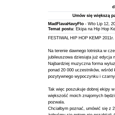
d
Umów się większą pa
MadFlavaHavyFlo
- Wto Lip 12, 2
Temat postu
: Ekipa na Hip Hop K
FESTIWAL HIP HOP KEMP 2011r.
Na terenie dawnego lotniska w cz
jubileuszowa dziesiąta już edycj
Najbardziej muzyczna forma wyluz
ponad 20 000 uczestników, wśród 
pozytywnego wypoczynku i czarny
Tak więc poszukuje dobrej ekipy w 
większość moich znajomych będzie
pozwala.
Chciałbym poznać, umówić się z 2-
żebyśmy się potem nie pozabijali 