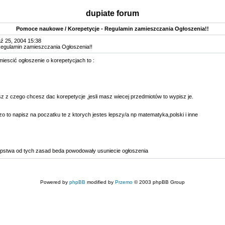
dupiate forum
Pomoce naukowe / Korepetycje - Regulamin zamieszczania Ogłoszenia!!
ź 25, 2004 15:38
Regulamin zamieszczania Ogłoszenia!!
iescić ogłoszenie o korepetycjach to :
sz z czego chcesz dac korepetycje ,jesli masz wiecej przedmiotów to wypisz je.
 duzo to napisz na poczatku te z ktorych jestes lepszy/a np matematyka,polski i inne
ępstwa od tych zasad beda powodowały usuniecie ogłoszenia
Powered by
phpBB
modified by
Przemo
© 2003 phpBB Group