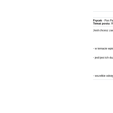
Frycek
- Pon Pa
Temat postu
: 
Jesli chcesz zam
- w temacie wpi
- jesli jest ich
- wszelkie odst