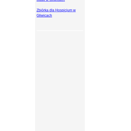
Zbiórka dla Hospicjum w
Gliwicach