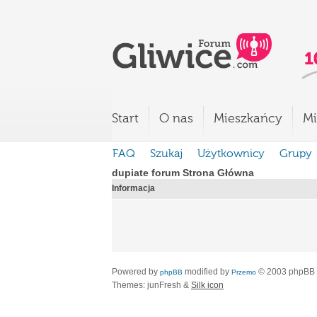
Start
O nas
Mieszkańcy
Mi
FAQ
Szukaj
Użytkownicy
Grupy
dupiate forum Strona Główna
Informacja
Powered by
modified by
© 2003 phpBB
phpBB
Przemo
Themes: junFresh &
Silk icon