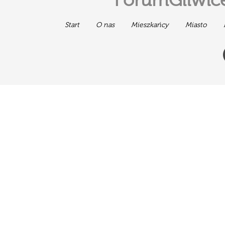
ForumGliwice
Start
O nas
Mieszkańcy
Miasto