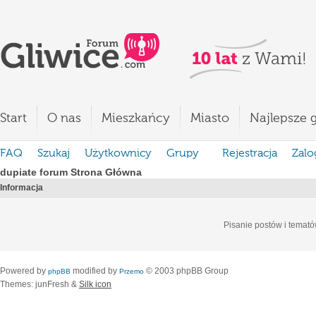
Start
O nas
Mieszkańcy
Miasto
Najlepsze g
FAQ
Szukaj
Użytkownicy
Grupy
Rejestracja
Zalo
dupiate forum Strona Główna
Informacja
Pisanie postów i temató
Powered by
modified by
© 2003 phpBB Group
phpBB
Przemo
Themes: junFresh &
Silk icon