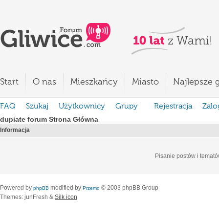
Start
O nas
Mieszkańcy
Miasto
Najlepsze g
FAQ
Szukaj
Użytkownicy
Grupy
Rejestracja
Zalo
dupiate forum Strona Główna
Informacja
Pisanie postów i temató
Powered by
modified by
© 2003 phpBB Group
phpBB
Przemo
Themes: junFresh &
Silk icon