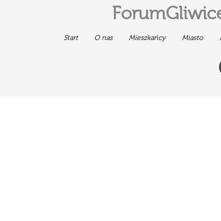
ForumGliwice
Start
O nas
Mieszkańcy
Miasto