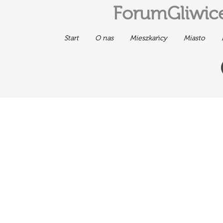
ForumGliwice
Start
O nas
Mieszkańcy
Miasto