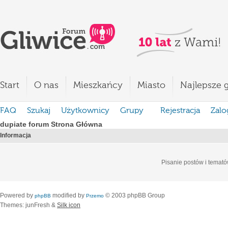
Start
O nas
Mieszkańcy
Miasto
Najlepsze g
FAQ
Szukaj
Użytkownicy
Grupy
Rejestracja
Zalo
dupiate forum Strona Główna
Informacja
Pisanie postów i temató
Powered by
modified by
© 2003 phpBB Group
phpBB
Przemo
Themes: junFresh &
Silk icon