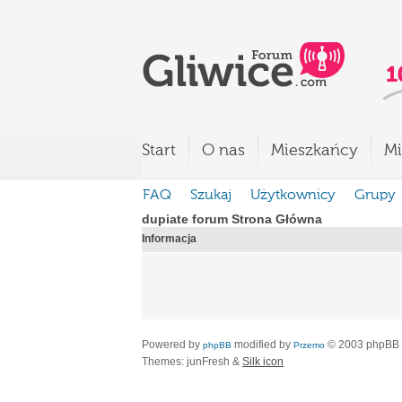
Start
O nas
Mieszkańcy
Mi
FAQ
Szukaj
Użytkownicy
Grupy
dupiate forum Strona Główna
Informacja
Powered by
modified by
© 2003 phpBB
phpBB
Przemo
Themes: junFresh &
Silk icon