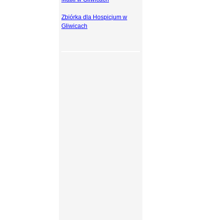
Zbiórka dla Hospicjum w
Gliwicach