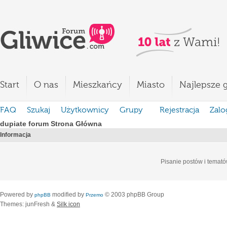
Start
O nas
Mieszkańcy
Miasto
Najlepsze g
FAQ
Szukaj
Użytkownicy
Grupy
Rejestracja
Zalo
dupiate forum Strona Główna
Informacja
Pisanie postów i temató
Powered by
modified by
© 2003 phpBB Group
phpBB
Przemo
Themes: junFresh &
Silk icon