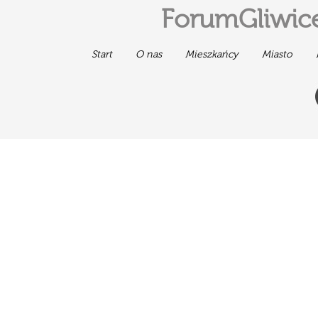
ForumGliwice
Start
O nas
Mieszkańcy
Miasto