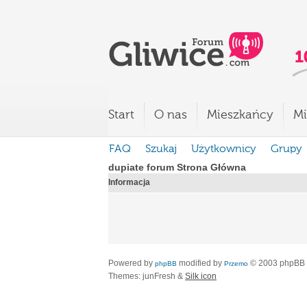
Start
O nas
Mieszkańcy
Mi
FAQ
Szukaj
Użytkownicy
Grupy
dupiate forum Strona Główna
Informacja
Powered by
modified by
© 2003 phpBB
phpBB
Przemo
Themes: junFresh &
Silk icon