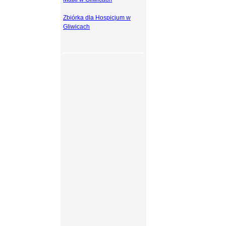
Zbiórka dla Hospicjum w
Gliwicach