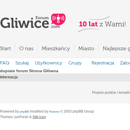
Start
O nas
Mieszkańcy
Miasto
Najlepsze g
FAQ
Szukaj
Użytkownicy
Grupy
Rejestracja
Zalo
dupiate forum Strona Główna
Informacja
Pisanie postów i temató
Powered by
modified by
© 2003 phpBB Group
phpBB
Przemo
Themes: junFresh &
Silk icon