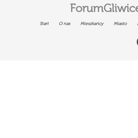
ForumGliwice
Start
O nas
Mieszkańcy
Miasto