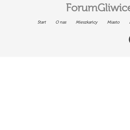
ForumGliwice
Start
O nas
Mieszkańcy
Miasto