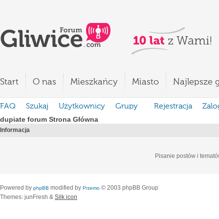
Start
O nas
Mieszkańcy
Miasto
Najlepsze g
FAQ
Szukaj
Użytkownicy
Grupy
Rejestracja
Zalo
dupiate forum Strona Główna
Informacja
Pisanie postów i temató
Powered by
modified by
© 2003 phpBB Group
phpBB
Przemo
Themes: junFresh &
Silk icon