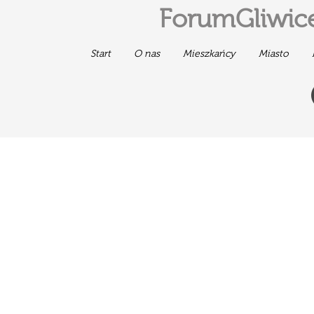
ForumGliwice
Start
O nas
Mieszkańcy
Miasto