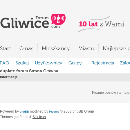
Start
O nas
Mieszkańcy
Miasto
Najlepsze g
FAQ
Szukaj
Użytkownicy
Grupy
Rejestracja
Zalo
dupiate forum Strona Główna
Informacja
Pisanie postów i temató
Powered by
modified by
© 2003 phpBB Group
phpBB
Przemo
Themes: junFresh &
Silk icon