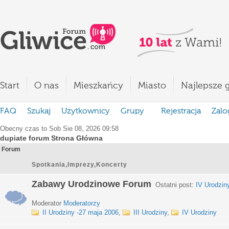
Start
O nas
Mieszkańcy
Miasto
Najlepsze g
FAQ
Szukaj
Użytkownicy
Grupy
Rejestracja
Zalo
Obecny czas to Sob Sie 08, 2026 09:58
dupiate forum Strona Główna
Forum
Spotkania,Imprezy,Koncerty
Zabawy Urodzinowe Forum
Ostatni post:
IV Urodzin
Moderator
Moderatorzy
II Urodziny -27 maja 2006
,
III Urodziny
,
IV Urodziny