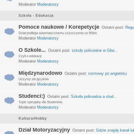
Moderator
Moderatorzy
Szkoła - Edukacja
Pomoce naukowe / Korepetycje
Ostatni post:
Regu
Dział podlega automatycznemu czyszczeniu co 90dni
Moderator
Moderatorzy
O Szkole...
Ostatni post:
szkoły policealne w Gliw...
Czyli o edukacji
Moderator
Moderatorzy
Międzynarodowo
Ostatni post:
rozmowy po angielsku
Uczymy sie języków
Moderator
Moderatorzy
Studenci:)
Ostatni post:
Szkoła policealna a stud...
Topic specjalny dla Studentów.
Moderator
Moderatorzy
Kultura/Hobby
Dział Motoryzacyjny
Ostatni post:
Gdzie znajdę kanał lub