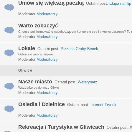
Umów się większą paczką
Ostatni post:
Ekipa na Hip
Moderator
Moderatorzy
Warto zobaczyć
Chcesz poinformować o nadchodzącym koncercie czy innym wydarzeniu? To miej
Moderator
Moderatorzy
Lokale
Ostatni post:
Pizzeria Gruby Benek
Gdzie się wybrać /opinie
Moderator
Moderatorzy
Gliwice
Nasze miasto
Ostatni post:
Weterynarz
Wszystko co dotyczy Gliwic
Moderator
Moderatorzy
Osiedla i Dzielnice
Ostatni post:
Internet Trynek
Moderator
Moderatorzy
Rekreacja i Turystyka w Gliwicach
Ostatni post:
W