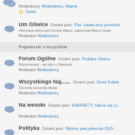
Moderatorzy
Moderatorzy
,
MajkeL
Taniec
Um Gliwice
Ostatni post:
Plac zabaw przy przedszk...
Informacje dotyczące Urzędu Miasta ,ogłoszenia.Wasze uwagi
Moderator
Moderatorzy
Pogaduszki o wszystkim
Forum Ogólne
Ostatni post:
Pediatra Gliwice
Różne tematy - nie tylko o Gliwicach
Moderator
Moderatorzy
Wszystkiego Naj......
Ostatni post:
Dzień Kobiet
Życzenia na każdą okazje..
Moderator
Moderatorzy
Na wesoło
Ostatni post:
KABARETY, lubicie się cz...
Moderator
Moderatorzy
Polityka
Ostatni post:
Wybory prezydenckie 2015...