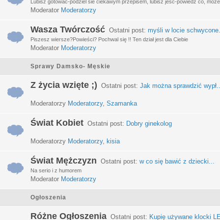
Lubisz gotować-podziel sie ciekawym przepisem, lubisz jeść-powiedz co, może 
Moderator
Moderatorzy
Wasza Twórczość
Ostatni post:
myśli w locie schwycone.
Piszesz wiersze?Powieści? Pochwal się !! Ten dział jest dla Ciebie
Moderator
Moderatorzy
Sprawy Damsko- Męskie
Z życia wzięte ;)
Ostatni post:
Jak można sprawdzić wypł..
Moderatorzy
Moderatorzy
,
Szamanka
Świat Kobiet
Ostatni post:
Dobry ginekolog
Moderatorzy
Moderatorzy
,
kisia
Świat Mężczyzn
Ostatni post:
w co się bawić z dziecki...
Na serio i z humorem
Moderator
Moderatorzy
Ogłoszenia
Różne Ogłoszenia
Ostatni post:
Kupię używane klocki LE