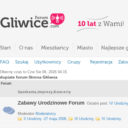
Start
O nas
Mieszkańcy
Miasto
Najlepsze g
FAQ
Szukaj
Użytkownicy
Grupy
Rejestracja
Zalo
Obecny czas to Czw Sie 06, 2026 04:15
dupiate forum Strona Główna
Forum
Spotkania,Imprezy,Koncerty
Zabawy Urodzinowe Forum
Ostatni post:
IV Urodzin
Moderator
Moderatorzy
II Urodziny -27 maja 2006
,
III Urodziny
,
IV Urodziny