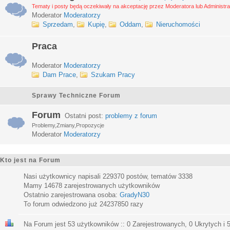
Tematy i posty będą oczekiwały na akceptację przez Moderatora lub Administra
Moderator
Moderatorzy
Sprzedam
,
Kupię
,
Oddam
,
Nieruchomości
Praca
Moderator
Moderatorzy
Dam Prace
,
Szukam Pracy
Sprawy Techniczne Forum
Forum
Ostatni post:
problemy z forum
Problemy,Zmiany,Propozycje
Moderator
Moderatorzy
Kto jest na Forum
Nasi użytkownicy napisali
229370
postów, tematów
3338
Mamy
14678
zarejestrowanych użytkowników
Ostatnio zarejestrowana osoba:
GradyN30
To forum odwiedzono już
24237850
razy
Na Forum jest
53
użytkowników :: 0 Zarejestrowanych, 0 Ukrytych i 