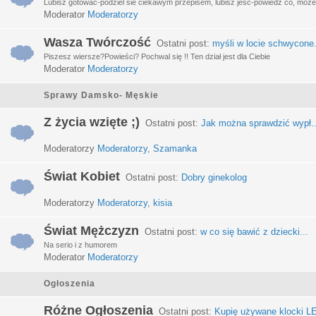
Lubisz gotować-podziel sie ciekawym przepisem, lubisz jeść-powiedz co, może 
Moderator
Moderatorzy
Wasza Twórczość
Ostatni post:
myśli w locie schwycone.
Piszesz wiersze?Powieści? Pochwal się !! Ten dział jest dla Ciebie
Moderator
Moderatorzy
Sprawy Damsko- Męskie
Z życia wzięte ;)
Ostatni post:
Jak można sprawdzić wypł..
Moderatorzy
Moderatorzy
,
Szamanka
Świat Kobiet
Ostatni post:
Dobry ginekolog
Moderatorzy
Moderatorzy
,
kisia
Świat Mężczyzn
Ostatni post:
w co się bawić z dziecki...
Na serio i z humorem
Moderator
Moderatorzy
Ogłoszenia
Różne Ogłoszenia
Ostatni post:
Kupię używane klocki LE