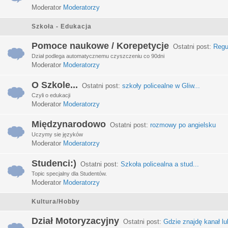
Moderator
Moderatorzy
Szkoła - Edukacja
Pomoce naukowe / Korepetycje
Ostatni post:
Regu
Dział podlega automatycznemu czyszczeniu co 90dni
Moderator
Moderatorzy
O Szkole...
Ostatni post:
szkoły policealne w Gliw...
Czyli o edukacji
Moderator
Moderatorzy
Międzynarodowo
Ostatni post:
rozmowy po angielsku
Uczymy sie języków
Moderator
Moderatorzy
Studenci:)
Ostatni post:
Szkoła policealna a stud...
Topic specjalny dla Studentów.
Moderator
Moderatorzy
Kultura/Hobby
Dział Motoryzacyjny
Ostatni post:
Gdzie znajdę kanał lub