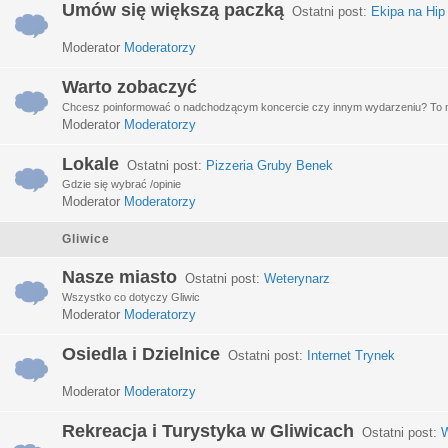
Umów się większą paczką
Ostatni post:
Ekipa na Hip
Moderator
Moderatorzy
Warto zobaczyć
Chcesz poinformować o nadchodzącym koncercie czy innym wydarzeniu? To miej
Moderator
Moderatorzy
Lokale
Ostatni post:
Pizzeria Gruby Benek
Gdzie się wybrać /opinie
Moderator
Moderatorzy
Gliwice
Nasze miasto
Ostatni post:
Weterynarz
Wszystko co dotyczy Gliwic
Moderator
Moderatorzy
Osiedla i Dzielnice
Ostatni post:
Internet Trynek
Moderator
Moderatorzy
Rekreacja i Turystyka w Gliwicach
Ostatni post:
W