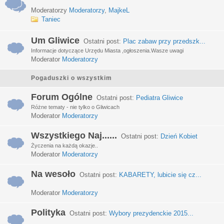
Moderatorzy
Moderatorzy
,
MajkeL
Taniec
Um Gliwice
Ostatni post:
Plac zabaw przy przedszk...
Informacje dotyczące Urzędu Miasta ,ogłoszenia.Wasze uwagi
Moderator
Moderatorzy
Pogaduszki o wszystkim
Forum Ogólne
Ostatni post:
Pediatra Gliwice
Różne tematy - nie tylko o Gliwicach
Moderator
Moderatorzy
Wszystkiego Naj......
Ostatni post:
Dzień Kobiet
Życzenia na każdą okazje..
Moderator
Moderatorzy
Na wesoło
Ostatni post:
KABARETY, lubicie się cz...
Moderator
Moderatorzy
Polityka
Ostatni post:
Wybory prezydenckie 2015...