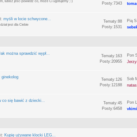
, lubisz jeść-powiedz co, może Ci ugotujemy ;-)
Posty:7343
toma
t:
myśli w locie schwycone...
Pią S
Tematy:88
ział jest dla Ciebie
Posty:1531
sebe
Jak można sprawdzić wypł...
Pon S
Tematy:163
Posty:20955
Jerzy
 ginekolog
Sob M
Tematy:126
Posty:12188
nata
 co się bawić z dziecki...
Pon L
Tematy:45
Posty:6458
vkim
st:
Kupię używane klocki LEG...