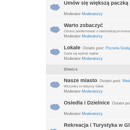
Umów się większą paczką
Moderator
Moderatorzy
Warto zobaczyć
Chcesz poinformować o nadchodzącym koncerci
Moderator
Moderatorzy
Lokale
Ostatni post:
Pizzeria Grub
Gdzie się wybrać /opinie
Moderator
Moderatorzy
Gliwice
Nasze miasto
Ostatni post:
Wet
Wszystko co dotyczy Gliwic
Moderator
Moderatorzy
Osiedla i Dzielnice
Ostatni po
Moderator
Moderatorzy
Rekreacja i Turystyka w G