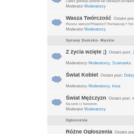
Lubisz gotować-podziel sie ciekawym przepisem
Moderator
Moderatorzy
Wasza Twórczość
Ostatni pos
Piszesz wiersze?Powieści? Pochwal się !! Ten d
Moderator
Moderatorzy
Sprawy Damsko- Męskie
Z życia wzięte ;)
Ostatni post:
Moderatorzy
Moderatorzy
,
Szamanka
Świat Kobiet
Ostatni post:
Dobry
Moderatorzy
Moderatorzy
,
kisia
Świat Mężczyzn
Ostatni post:
w
Na serio i z humorem
Moderator
Moderatorzy
Ogłoszenia
Różne Ogłoszenia
Ostatni po