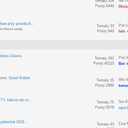
Nie G
Tematy:204
Posty:5440
Misia
baw przy przedszk...
Pon L
Tematy:33
nia.Wasze uwagi
Posty:940
felix
iatra Gliwice
Pon W
Tematy:342
Posty:45110
Bot
post:
Dzień Kobiet
Wto M
Tematy:15
Posty:2886
toma
, lubicie się cz...
Sro K
Tematy:75
Posty:5578
agus
ydenckie 2015...
Czw M
Tematy:43