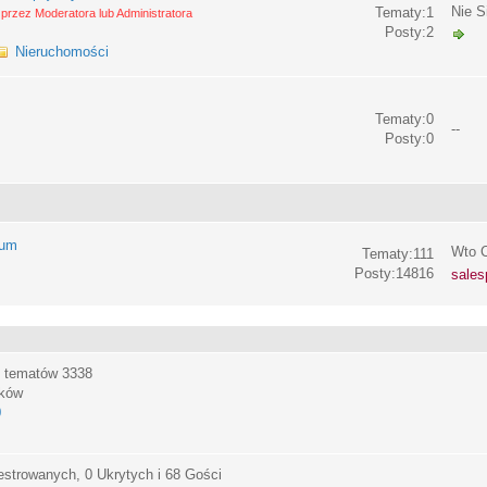
Nie S
Tematy:1
przez Moderatora lub Administratora
Posty:2
Nieruchomości
Tematy:0
--
Posty:0
rum
Wto C
Tematy:111
Posty:14816
sales
, tematów
3338
ików
0
estrowanych, 0 Ukrytych i 68 Gości