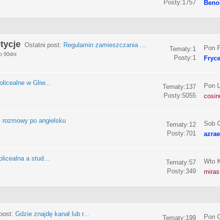
Posty:1757
Beno
tycje
Ostatni post:
Regulamin zamieszczania ...
Pon P
Tematy:1
o 90dni
Posty:1
Fryc
olicealne w Gliw...
Pon L
Tematy:137
Posty:5055
cosin
:
rozmowy po angielsku
Sob C
Tematy:12
Posty:701
azrae
licealna a stud...
Wto K
Tematy:57
Posty:349
miras
post:
Gdzie znajdę kanał lub r...
Pon C
Tematy:199