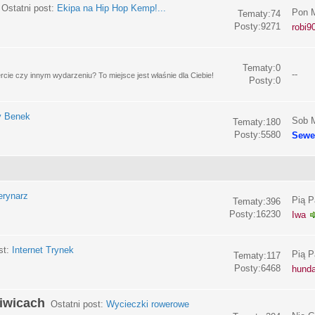
Ostatni post:
Ekipa na Hip Hop Kemp!...
Pon M
Tematy:74
Posty:9271
robi9
Tematy:0
--
e czy innym wydarzeniu? To miejsce jest właśnie dla Ciebie!
Posty:0
y Benek
Sob M
Tematy:180
Posty:5580
Sewe
erynarz
Pią P
Tematy:396
Posty:16230
Iwa
st:
Internet Trynek
Pią P
Tematy:117
Posty:6468
hund
liwicach
Ostatni post:
Wycieczki rowerowe