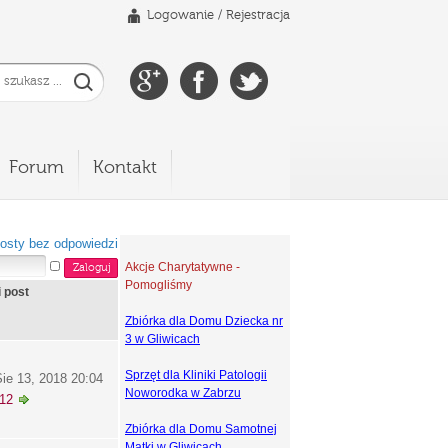
Logowanie
/
Rejestracja
Forum
Kontakt
osty bez odpowiedzi
Akcje Charytatywne -
Pomogliśmy
i post
Zbiórka dla Domu Dziecka nr
3 w Gliwicach
Sprzęt dla Kliniki Patologii
ie 13, 2018 20:04
Noworodka w Zabrzu
k12
Zbiórka dla Domu Samotnej
Matki w Gliwicach