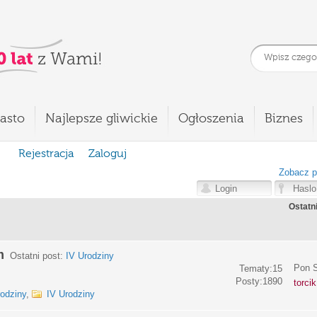
asto
Najlepsze gliwickie
Ogłoszenia
Biznes
Rejestracja
Zaloguj
Zobacz p
Ostatn
m
Ostatni post:
IV Urodziny
Pon S
Tematy:15
Posty:1890
torci
rodziny
,
IV Urodziny