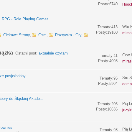
Posty:6740
Hooc
:
RPG - Role Playing Games...
Wto K
Tematy:413
Posty:19160
miras
Ciekawe Strony
,
Gsm
,
Rozrywka - Gry
,
iązka
Ostatni post:
aktualnie czytam
Czw K
Tematy:11
Posty:4098
miras
e pasje/hobby
Sro S
Tematy:95
Posty:5904
compf
bory do Śląskiej Akade...
Pią L
Tematy:206
Posty:10636
jezyk
rownies
Pią L
Tematy:98