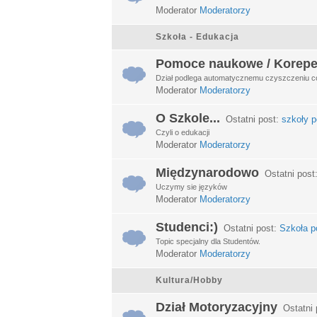
Moderator
Moderatorzy
Szkoła - Edukacja
Pomoce naukowe / Korepe
Dział podlega automatycznemu czyszczeniu c
Moderator
Moderatorzy
O Szkole...
Ostatni post:
szkoły p
Czyli o edukacji
Moderator
Moderatorzy
Międzynarodowo
Ostatni post
Uczymy sie języków
Moderator
Moderatorzy
Studenci:)
Ostatni post:
Szkoła po
Topic specjalny dla Studentów.
Moderator
Moderatorzy
Kultura/Hobby
Dział Motoryzacyjny
Ostatni 