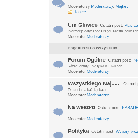
Moderatorzy
Moderatorzy
,
MajkeL
Taniec
Um Gliwice
Ostatni post:
Plac za
Informacje dotyczące Urzędu Miasta ,ogłosze
Moderator
Moderatorzy
Pogaduszki o wszystkim
Forum Ogólne
Ostatni post:
Ped
Różne tematy - nie tylko o Gliwicach
Moderator
Moderatorzy
Wszystkiego Naj......
Ostatni 
Życzenia na każdą okazje..
Moderator
Moderatorzy
Na wesoło
Ostatni post:
KABARETY
Moderator
Moderatorzy
Polityka
Ostatni post:
Wybory prez