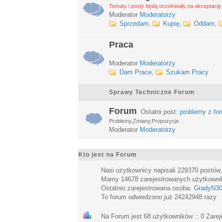
Tematy i posty będą oczekiwały na akceptację 
Moderator
Moderatorzy
Sprzedam
,
Kupię
,
Oddam
,
Praca
Moderator
Moderatorzy
Dam Prace
,
Szukam Pracy
Sprawy Techniczne Forum
Forum
Ostatni post:
problemy z fo
Problemy,Zmiany,Propozycje
Moderator
Moderatorzy
Kto jest na Forum
Nasi użytkownicy napisali
229370
postów
Mamy
14678
zarejestrowanych użytkown
Ostatnio zarejestrowana osoba:
GradyN3
To forum odwiedzono już
24242948
razy
Na Forum jest
68
użytkowników :: 0 Zarej