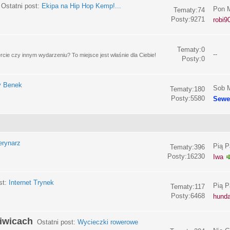
Ostatni post:
Ekipa na Hip Hop Kemp!...
Pon M
Tematy:74
Posty:9271
robi9
Tematy:0
--
e czy innym wydarzeniu? To miejsce jest właśnie dla Ciebie!
Posty:0
y Benek
Sob M
Tematy:180
Posty:5580
Sewe
erynarz
Pią P
Tematy:396
Posty:16230
Iwa
st:
Internet Trynek
Pią P
Tematy:117
Posty:6468
hund
liwicach
Ostatni post:
Wycieczki rowerowe