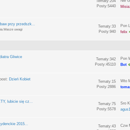
Nie G
Tematy:204
Posty:5440
Misia
baw przy przedszk...
Pon L
Tematy:33
nia.Wasze uwagi
Posty:940
felix
iatra Gliwice
Pon W
Tematy:342
Posty:45110
Bot
post:
Dzień Kobiet
Wto M
Tematy:15
Posty:2886
toma
, lubicie się cz...
Sro K
Tematy:75
Posty:5578
agus
ydenckie 2015...
Czw M
Tematy:43