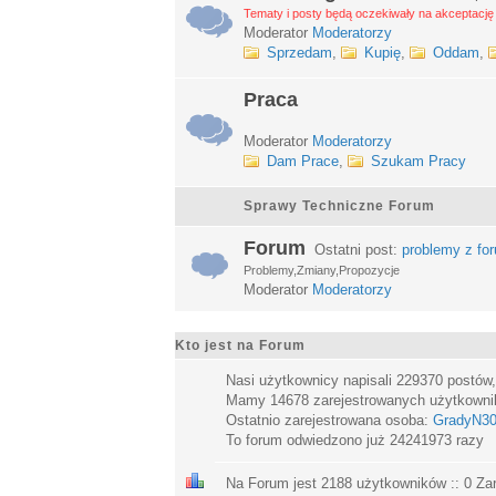
Tematy i posty będą oczekiwały na akceptację 
Moderator
Moderatorzy
Sprzedam
,
Kupię
,
Oddam
,
Praca
Moderator
Moderatorzy
Dam Prace
,
Szukam Pracy
Sprawy Techniczne Forum
Forum
Ostatni post:
problemy z fo
Problemy,Zmiany,Propozycje
Moderator
Moderatorzy
Kto jest na Forum
Nasi użytkownicy napisali
229370
postów
Mamy
14678
zarejestrowanych użytkown
Ostatnio zarejestrowana osoba:
GradyN3
To forum odwiedzono już
24241973
razy
Na Forum jest
2188
użytkowników :: 0 Zar