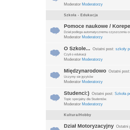
Moderator
Moderatorzy
Szkoła - Edukacja
Pomoce naukowe / Korepe
Dział podlega automatycznemu czyszczeniu c
Moderator
Moderatorzy
O Szkole...
Ostatni post:
szkoły p
Czyli o edukacji
Moderator
Moderatorzy
Międzynarodowo
Ostatni post
Uczymy sie języków
Moderator
Moderatorzy
Studenci:)
Ostatni post:
Szkoła po
Topic specjalny dla Studentów.
Moderator
Moderatorzy
Kultura/Hobby
Dział Motoryzacyjny
Ostatni 