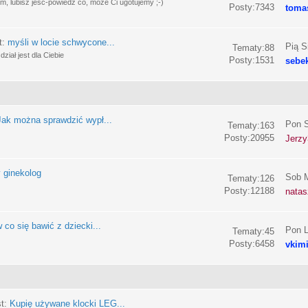
, lubisz jeść-powiedz co, może Ci ugotujemy ;-)
Posty:7343
toma
t:
myśli w locie schwycone...
Pią S
Tematy:88
ział jest dla Ciebie
Posty:1531
sebe
Jak można sprawdzić wypł...
Pon S
Tematy:163
Posty:20955
Jerzy
 ginekolog
Sob M
Tematy:126
Posty:12188
nata
 co się bawić z dziecki...
Pon L
Tematy:45
Posty:6458
vkim
st:
Kupię używane klocki LEG...