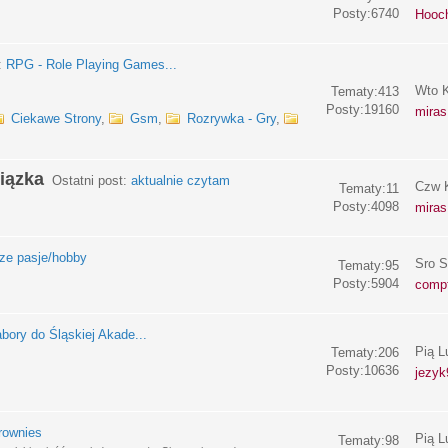
Posty:6740
Hooc
:
RPG - Role Playing Games...
Wto K
Tematy:413
Posty:19160
miras
Ciekawe Strony
,
Gsm
,
Rozrywka - Gry
,
iązka
Ostatni post:
aktualnie czytam
Czw K
Tematy:11
Posty:4098
miras
e pasje/hobby
Sro S
Tematy:95
Posty:5904
compf
bory do Śląskiej Akade...
Pią L
Tematy:206
Posty:10636
jezyk
rownies
Pią L
Tematy:98