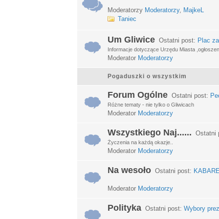
Moderatorzy
Moderatorzy
,
MajkeL
Taniec
Um Gliwice
Ostatni post:
Plac za
Informacje dotyczące Urzędu Miasta ,ogłosze
Moderator
Moderatorzy
Pogaduszki o wszystkim
Forum Ogólne
Ostatni post:
Ped
Różne tematy - nie tylko o Gliwicach
Moderator
Moderatorzy
Wszystkiego Naj......
Ostatni 
Życzenia na każdą okazje..
Moderator
Moderatorzy
Na wesoło
Ostatni post:
KABARETY
Moderator
Moderatorzy
Polityka
Ostatni post:
Wybory prez