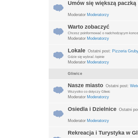
Umów się większą paczką
Moderator
Moderatorzy
Warto zobaczyć
Chcesz poinformować o nadchodzącym koncerci
Moderator
Moderatorzy
Lokale
Ostatni post:
Pizzeria Grub
Gdzie się wybrać /opinie
Moderator
Moderatorzy
Gliwice
Nasze miasto
Ostatni post:
Wet
Wszystko co dotyczy Gliwic
Moderator
Moderatorzy
Osiedla i Dzielnice
Ostatni po
Moderator
Moderatorzy
Rekreacja i Turystyka w G