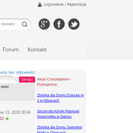
Logowanie
/
Rejestracja
Forum
Kontakt
osty bez odpowiedzi
Akcje Charytatywne -
Pomogliśmy
i post
Zbiórka dla Domu Dziecka nr
3 w Gliwicach
Sprzęt dla Kliniki Patologii
ie 13, 2018 20:04
Noworodka w Zabrzu
k12
Zbiórka dla Domu Samotnej
Matki w Gliwicach