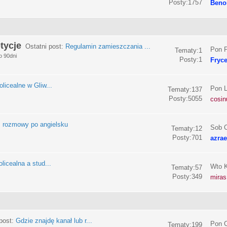
Posty:1757
Beno
tycje
Ostatni post:
Regulamin zamieszczania ...
Pon P
Tematy:1
o 90dni
Posty:1
Fryc
olicealne w Gliw...
Pon L
Tematy:137
Posty:5055
cosin
:
rozmowy po angielsku
Sob C
Tematy:12
Posty:701
azrae
licealna a stud...
Wto K
Tematy:57
Posty:349
miras
post:
Gdzie znajdę kanał lub r...
Pon C
Tematy:199