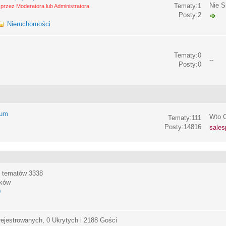
Nie S
Tematy:1
przez Moderatora lub Administratora
Posty:2
Nieruchomości
Tematy:0
--
Posty:0
rum
Wto C
Tematy:111
Posty:14816
sales
, tematów
3338
ików
0
ejestrowanych, 0 Ukrytych i 2188 Gości