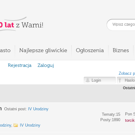
asto
Najlepsze gliwickie
Ogłoszenia
Biznes
Rejestracja
Zaloguj
Zobacz p
Ostatn
m
Ostatni post:
IV Urodziny
Pon S
Tematy:15
Posty:1890
torci
rodziny
,
IV Urodziny