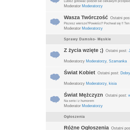
Lubisz gotować-podziel sie ciekawym przepisem
Moderator
Moderatorzy
Wasza Twórczość
Ostatni pos
Piszesz wiersze?Powieści? Pochwal się !! Ten d
Moderator
Moderatorzy
Sprawy Damsko- Męskie
Z życia wzięte ;)
Ostatni post:
Moderatorzy
Moderatorzy
,
Szamanka
Świat Kobiet
Ostatni post:
Dobry
Moderatorzy
Moderatorzy
,
kisia
Świat Mężczyzn
Ostatni post:
w
Na serio i z humorem
Moderator
Moderatorzy
Ogłoszenia
Różne Ogłoszenia
Ostatni po