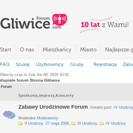
Start
O nas
Mieszkańcy
Miasto
Najlepsze g
FAQ
Szukaj
Użytkownicy
Grupy
Rejestracja
Zalo
Obecny czas to Sob Sie 08, 2026 10:02
dupiate forum Strona Główna
Forum
Spotkania,Imprezy,Koncerty
Zabawy Urodzinowe Forum
Ostatni post:
IV Urodzin
Moderator
Moderatorzy
II Urodziny -27 maja 2006
,
III Urodziny
,
IV Urodziny