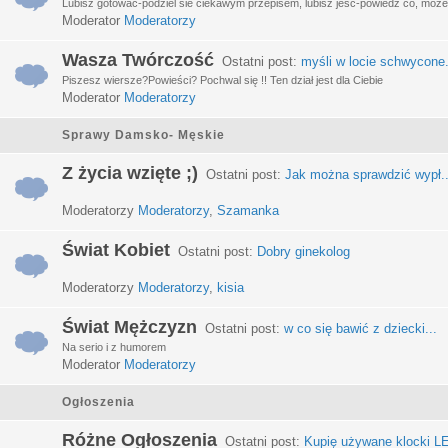
Lubisz gotować-podziel sie ciekawym przepisem, lubisz jeść-powiedz co, może 
Moderator
Moderatorzy
Wasza Twórczość
Ostatni post:
myśli w locie schwycone.
Piszesz wiersze?Powieści? Pochwal się !! Ten dział jest dla Ciebie
Moderator
Moderatorzy
Sprawy Damsko- Męskie
Z życia wzięte ;)
Ostatni post:
Jak można sprawdzić wypł..
Moderatorzy
Moderatorzy
,
Szamanka
Świat Kobiet
Ostatni post:
Dobry ginekolog
Moderatorzy
Moderatorzy
,
kisia
Świat Mężczyzn
Ostatni post:
w co się bawić z dziecki...
Na serio i z humorem
Moderator
Moderatorzy
Ogłoszenia
Różne Ogłoszenia
Ostatni post:
Kupię używane klocki LE