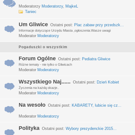
Moderatorzy
Moderatorzy
,
MajkeL
Taniec
Um Gliwice
Ostatni post:
Plac zabaw przy przedszk...
Informacje dotyczące Urzędu Miasta ,ogłoszenia.Wasze uwagi
Moderator
Moderatorzy
Pogaduszki o wszystkim
Forum Ogólne
Ostatni post:
Pediatra Gliwice
Różne tematy - nie tylko o Gliwicach
Moderator
Moderatorzy
Wszystkiego Naj......
Ostatni post:
Dzień Kobiet
Życzenia na każdą okazje..
Moderator
Moderatorzy
Na wesoło
Ostatni post:
KABARETY, lubicie się cz...
Moderator
Moderatorzy
Polityka
Ostatni post:
Wybory prezydenckie 2015...