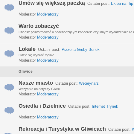
Umów się większą paczką
Ostatni post:
Ekipa na Hip
Moderator
Moderatorzy
Warto zobaczyć
Chcesz poinformować o nadchodzącym koncercie czy innym wydarzeniu? To miej
Moderator
Moderatorzy
Lokale
Ostatni post:
Pizzeria Gruby Benek
Gdzie się wybrać /opinie
Moderator
Moderatorzy
Gliwice
Nasze miasto
Ostatni post:
Weterynarz
Wszystko co dotyczy Gliwic
Moderator
Moderatorzy
Osiedla i Dzielnice
Ostatni post:
Internet Trynek
Moderator
Moderatorzy
Rekreacja i Turystyka w Gliwicach
Ostatni post:
W