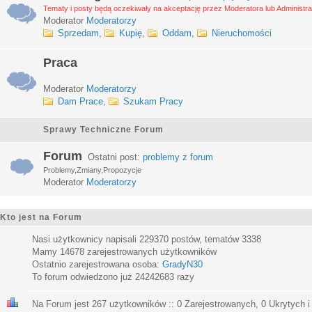
Tematy i posty będą oczekiwały na akceptację przez Moderatora lub Administra
Moderator
Moderatorzy
Sprzedam
,
Kupię
,
Oddam
,
Nieruchomości
Praca
Moderator
Moderatorzy
Dam Prace
,
Szukam Pracy
Sprawy Techniczne Forum
Forum
Ostatni post:
problemy z forum
Problemy,Zmiany,Propozycje
Moderator
Moderatorzy
Kto jest na Forum
Nasi użytkownicy napisali
229370
postów, tematów
3338
Mamy
14678
zarejestrowanych użytkowników
Ostatnio zarejestrowana osoba:
GradyN30
To forum odwiedzono już
24242683
razy
Na Forum jest
267
użytkowników :: 0 Zarejestrowanych, 0 Ukrytych i