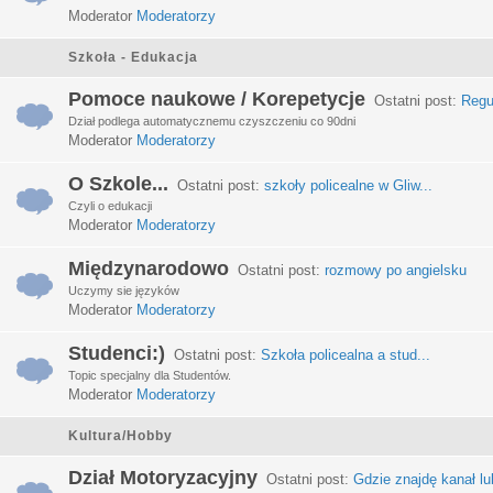
Moderator
Moderatorzy
Szkoła - Edukacja
Pomoce naukowe / Korepetycje
Ostatni post:
Regu
Dział podlega automatycznemu czyszczeniu co 90dni
Moderator
Moderatorzy
O Szkole...
Ostatni post:
szkoły policealne w Gliw...
Czyli o edukacji
Moderator
Moderatorzy
Międzynarodowo
Ostatni post:
rozmowy po angielsku
Uczymy sie języków
Moderator
Moderatorzy
Studenci:)
Ostatni post:
Szkoła policealna a stud...
Topic specjalny dla Studentów.
Moderator
Moderatorzy
Kultura/Hobby
Dział Motoryzacyjny
Ostatni post:
Gdzie znajdę kanał lub