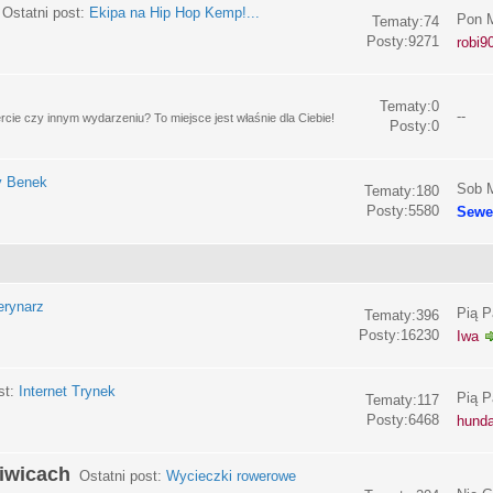
Ostatni post:
Ekipa na Hip Hop Kemp!...
Pon M
Tematy:74
Posty:9271
robi9
Tematy:0
--
e czy innym wydarzeniu? To miejsce jest właśnie dla Ciebie!
Posty:0
y Benek
Sob M
Tematy:180
Posty:5580
Sewe
erynarz
Pią P
Tematy:396
Posty:16230
Iwa
st:
Internet Trynek
Pią P
Tematy:117
Posty:6468
hund
liwicach
Ostatni post:
Wycieczki rowerowe