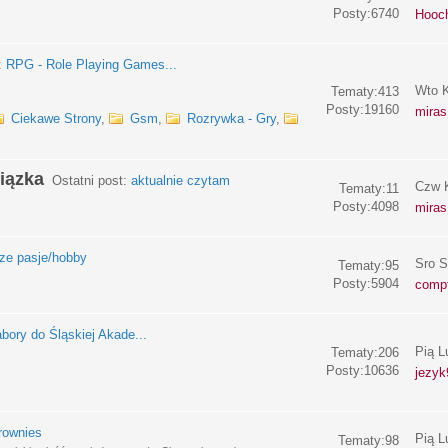
Posty:6740
Hooc
:
RPG - Role Playing Games...
Wto K
Tematy:413
Posty:19160
miras
Ciekawe Strony
,
Gsm
,
Rozrywka - Gry
,
iązka
Ostatni post:
aktualnie czytam
Czw K
Tematy:11
Posty:4098
miras
e pasje/hobby
Sro S
Tematy:95
Posty:5904
compf
bory do Śląskiej Akade...
Pią L
Tematy:206
Posty:10636
jezyk
rownies
Pią L
Tematy:98