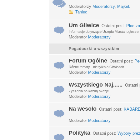
Moderatorzy
Moderatorzy
,
MajkeL
Taniec
Um Gliwice
Ostatni post:
Plac za
Informacje dotyczące Urzędu Miasta ,ogłosze
Moderator
Moderatorzy
Pogaduszki o wszystkim
Forum Ogólne
Ostatni post:
Ped
Różne tematy - nie tylko o Gliwicach
Moderator
Moderatorzy
Wszystkiego Naj......
Ostatni 
Życzenia na każdą okazje..
Moderator
Moderatorzy
Na wesoło
Ostatni post:
KABARETY
Moderator
Moderatorzy
Polityka
Ostatni post:
Wybory prez