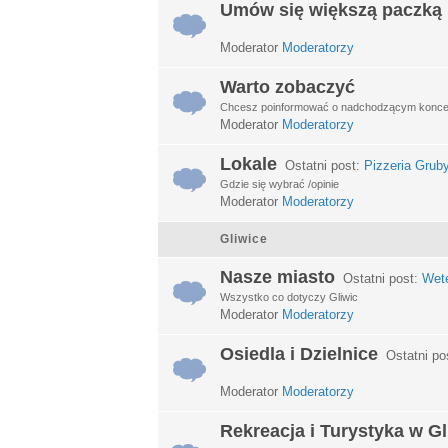
Umów się większą paczką
Moderator
Moderatorzy
Warto zobaczyć
Chcesz poinformować o nadchodzącym koncerci
Moderator
Moderatorzy
Lokale
Ostatni post:
Pizzeria Grub
Gdzie się wybrać /opinie
Moderator
Moderatorzy
Gliwice
Nasze miasto
Ostatni post:
Wet
Wszystko co dotyczy Gliwic
Moderator
Moderatorzy
Osiedla i Dzielnice
Ostatni po
Moderator
Moderatorzy
Rekreacja i Turystyka w G