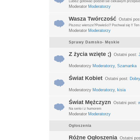
Lubisz gotować-podziel sie ciekawym przepisem
Moderator
Moderatorzy
Wasza Twórczość
Ostatni pos
Piszesz wiersze?Powieści? Pochwal się !! Ten d
Moderator
Moderatorzy
Sprawy Damsko- Męskie
Z życia wzięte ;)
Ostatni post:
Moderatorzy
Moderatorzy
,
Szamanka
Świat Kobiet
Ostatni post:
Dobry
Moderatorzy
Moderatorzy
,
kisia
Świat Mężczyzn
Ostatni post:
w
Na serio i z humorem
Moderator
Moderatorzy
Ogłoszenia
Różne Ogłoszenia
Ostatni po