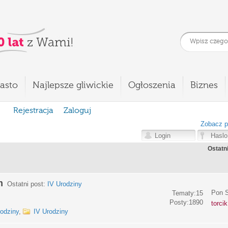
asto
Najlepsze gliwickie
Ogłoszenia
Biznes
Rejestracja
Zaloguj
Zobacz p
Ostatn
m
Ostatni post:
IV Urodziny
Pon S
Tematy:15
Posty:1890
torci
rodziny
,
IV Urodziny