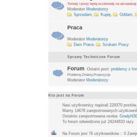
Tematy i posty będą oczekiwały na akceptację 
Moderator
Moderatorzy
Sprzedam
,
Kupię
,
Oddam
,
Praca
Moderator
Moderatorzy
Dam Prace
,
Szukam Pracy
Sprawy Techniczne Forum
Forum
Ostatni post:
problemy z fo
Problemy,Zmiany,Propozycje
Moderator
Moderatorzy
Kto jest na Forum
Nasi użytkownicy napisali
229370
postów
Mamy
14678
zarejestrowanych użytkown
Ostatnio zarejestrowana osoba:
GradyN3
To forum odwiedzono już
24244833
razy
Na Forum jest
76
użytkowników :: 0 Zarej