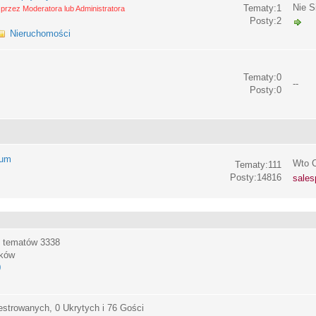
Nie S
Tematy:1
przez Moderatora lub Administratora
Posty:2
Nieruchomości
Tematy:0
--
Posty:0
rum
Wto C
Tematy:111
Posty:14816
sales
, tematów
3338
ików
0
estrowanych, 0 Ukrytych i 76 Gości