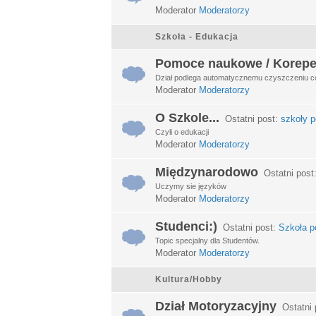
Moderator
Moderatorzy
Szkoła - Edukacja
Pomoce naukowe / Korepe
Dział podlega automatycznemu czyszczeniu c
Moderator
Moderatorzy
O Szkole...
Ostatni post:
szkoły p
Czyli o edukacji
Moderator
Moderatorzy
Międzynarodowo
Ostatni post
Uczymy sie języków
Moderator
Moderatorzy
Studenci:)
Ostatni post:
Szkoła po
Topic specjalny dla Studentów.
Moderator
Moderatorzy
Kultura/Hobby
Dział Motoryzacyjny
Ostatni 