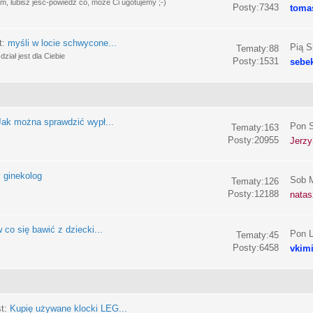
, lubisz jeść-powiedz co, może Ci ugotujemy ;-)
Posty:7343
toma
t:
myśli w locie schwycone...
Pią S
Tematy:88
ział jest dla Ciebie
Posty:1531
sebe
Jak można sprawdzić wypł...
Pon S
Tematy:163
Posty:20955
Jerzy
 ginekolog
Sob M
Tematy:126
Posty:12188
nata
 co się bawić z dziecki...
Pon L
Tematy:45
Posty:6458
vkim
st:
Kupię używane klocki LEG...