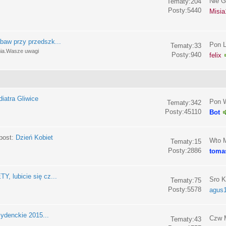
Nie G
Tematy:204
Posty:5440
Misia
baw przy przedszk...
Pon L
Tematy:33
nia.Wasze uwagi
Posty:940
felix
iatra Gliwice
Pon W
Tematy:342
Posty:45110
Bot
post:
Dzień Kobiet
Wto M
Tematy:15
Posty:2886
toma
, lubicie się cz...
Sro K
Tematy:75
Posty:5578
agus
ydenckie 2015...
Czw M
Tematy:43