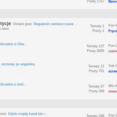
Posty:1757
Beno
tycje
Ostatni post:
Regulamin zamieszczania ...
Pon P
Tematy:1
o 90dni
Posty:1
Fryc
olicealne w Gliw...
Pon L
Tematy:137
Posty:5055
cosin
:
rozmowy po angielsku
Sob C
Tematy:12
Posty:701
azrae
licealna a stud...
Wto K
Tematy:57
Posty:349
miras
post:
Gdzie znajdę kanał lub r...
Pon C
Tematy:199