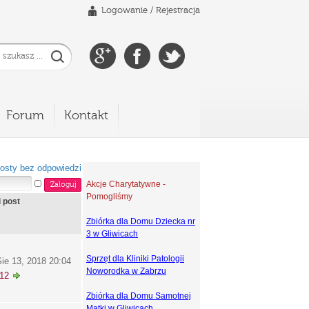
Logowanie
/
Rejestracja
Forum
Kontakt
osty bez odpowiedzi
Akcje Charytatywne -
Pomogliśmy
i post
Zbiórka dla Domu Dziecka nr
3 w Gliwicach
Sprzęt dla Kliniki Patologii
ie 13, 2018 20:04
Noworodka w Zabrzu
k12
Zbiórka dla Domu Samotnej
Matki w Gliwicach