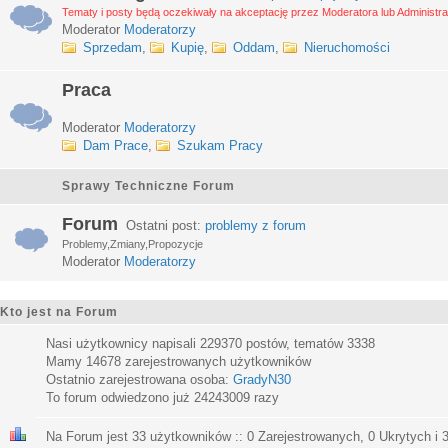
Tematy i posty będą oczekiwały na akceptację przez Moderatora lub Administra
Moderator
Moderatorzy
Sprzedam
,
Kupię
,
Oddam
,
Nieruchomości
Praca
Moderator
Moderatorzy
Dam Prace
,
Szukam Pracy
Sprawy Techniczne Forum
Forum
Ostatni post:
problemy z forum
Problemy,Zmiany,Propozycje
Moderator
Moderatorzy
Kto jest na Forum
Nasi użytkownicy napisali
229370
postów, tematów
3338
Mamy
14678
zarejestrowanych użytkowników
Ostatnio zarejestrowana osoba:
GradyN30
To forum odwiedzono już
24243009
razy
Na Forum jest
33
użytkowników :: 0 Zarejestrowanych, 0 Ukrytych i 