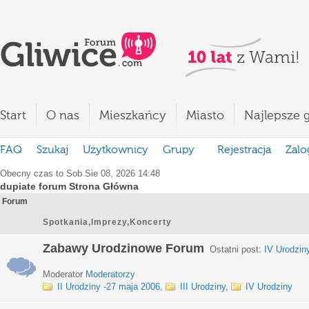
Start
O nas
Mieszkańcy
Miasto
Najlepsze g
FAQ
Szukaj
Użytkownicy
Grupy
Rejestracja
Zalo
Obecny czas to Sob Sie 08, 2026 14:48
dupiate forum Strona Główna
Forum
Spotkania,Imprezy,Koncerty
Zabawy Urodzinowe Forum
Ostatni post:
IV Urodzin
Moderator
Moderatorzy
II Urodziny -27 maja 2006
,
III Urodziny
,
IV Urodziny