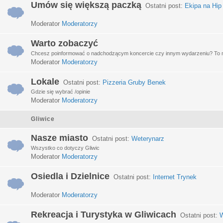
Umów się większą paczką
Ostatni post:
Ekipa na Hip
Moderator
Moderatorzy
Warto zobaczyć
Chcesz poinformować o nadchodzącym koncercie czy innym wydarzeniu? To miej
Moderator
Moderatorzy
Lokale
Ostatni post:
Pizzeria Gruby Benek
Gdzie się wybrać /opinie
Moderator
Moderatorzy
Gliwice
Nasze miasto
Ostatni post:
Weterynarz
Wszystko co dotyczy Gliwic
Moderator
Moderatorzy
Osiedla i Dzielnice
Ostatni post:
Internet Trynek
Moderator
Moderatorzy
Rekreacja i Turystyka w Gliwicach
Ostatni post:
W