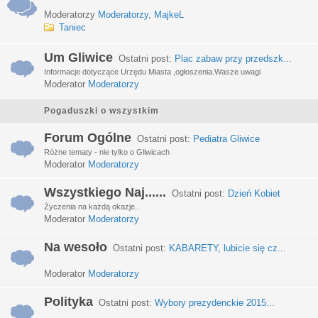
Moderatorzy
Moderatorzy
,
MajkeL
Taniec
Um Gliwice
Ostatni post:
Plac zabaw przy przedszk...
Informacje dotyczące Urzędu Miasta ,ogłoszenia.Wasze uwagi
Moderator
Moderatorzy
Pogaduszki o wszystkim
Forum Ogólne
Ostatni post:
Pediatra Gliwice
Różne tematy - nie tylko o Gliwicach
Moderator
Moderatorzy
Wszystkiego Naj......
Ostatni post:
Dzień Kobiet
Życzenia na każdą okazje..
Moderator
Moderatorzy
Na wesoło
Ostatni post:
KABARETY, lubicie się cz...
Moderator
Moderatorzy
Polityka
Ostatni post:
Wybory prezydenckie 2015...