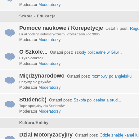
Moderator
Moderatorzy
Szkoła - Edukacja
Pomoce naukowe / Korepetycje
Ostatni post:
Regu
Dział podlega automatycznemu czyszczeniu co 90dni
Moderator
Moderatorzy
O Szkole...
Ostatni post:
szkoły policealne w Gliw...
Czyli o edukacji
Moderator
Moderatorzy
Międzynarodowo
Ostatni post:
rozmowy po angielsku
Uczymy sie języków
Moderator
Moderatorzy
Studenci:)
Ostatni post:
Szkoła policealna a stud...
Topic specjalny dla Studentów.
Moderator
Moderatorzy
Kultura/Hobby
Dział Motoryzacyjny
Ostatni post:
Gdzie znajdę kanał lub