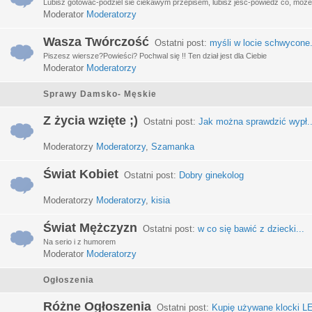
Lubisz gotować-podziel sie ciekawym przepisem, lubisz jeść-powiedz co, może 
Moderator
Moderatorzy
Wasza Twórczość
Ostatni post:
myśli w locie schwycone.
Piszesz wiersze?Powieści? Pochwal się !! Ten dział jest dla Ciebie
Moderator
Moderatorzy
Sprawy Damsko- Męskie
Z życia wzięte ;)
Ostatni post:
Jak można sprawdzić wypł..
Moderatorzy
Moderatorzy
,
Szamanka
Świat Kobiet
Ostatni post:
Dobry ginekolog
Moderatorzy
Moderatorzy
,
kisia
Świat Mężczyzn
Ostatni post:
w co się bawić z dziecki...
Na serio i z humorem
Moderator
Moderatorzy
Ogłoszenia
Różne Ogłoszenia
Ostatni post:
Kupię używane klocki LE