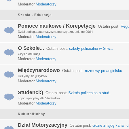
Moderator
Moderatorzy
Szkoła - Edukacja
Pomoce naukowe / Korepetycje
Ostatni post:
Regu
Dział podlega automatycznemu czyszczeniu co 90dni
Moderator
Moderatorzy
O Szkole...
Ostatni post:
szkoły policealne w Gliw...
Czyli o edukacji
Moderator
Moderatorzy
Międzynarodowo
Ostatni post:
rozmowy po angielsku
Uczymy sie języków
Moderator
Moderatorzy
Studenci:)
Ostatni post:
Szkoła policealna a stud...
Topic specjalny dla Studentów.
Moderator
Moderatorzy
Kultura/Hobby
Dział Motoryzacyjny
Ostatni post:
Gdzie znajdę kanał lub