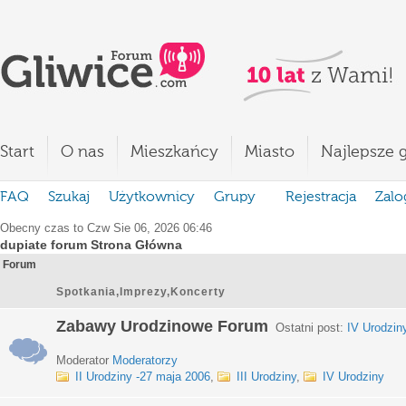
Start
O nas
Mieszkańcy
Miasto
Najlepsze g
FAQ
Szukaj
Użytkownicy
Grupy
Rejestracja
Zalo
Obecny czas to Czw Sie 06, 2026 06:46
dupiate forum Strona Główna
Forum
Spotkania,Imprezy,Koncerty
Zabawy Urodzinowe Forum
Ostatni post:
IV Urodzin
Moderator
Moderatorzy
II Urodziny -27 maja 2006
,
III Urodziny
,
IV Urodziny