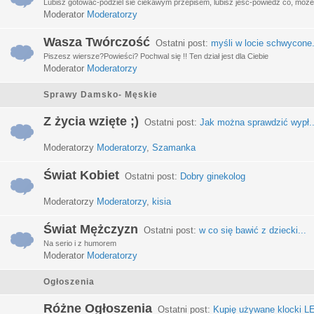
Lubisz gotować-podziel sie ciekawym przepisem, lubisz jeść-powiedz co, może 
Moderator
Moderatorzy
Wasza Twórczość
Ostatni post:
myśli w locie schwycone.
Piszesz wiersze?Powieści? Pochwal się !! Ten dział jest dla Ciebie
Moderator
Moderatorzy
Sprawy Damsko- Męskie
Z życia wzięte ;)
Ostatni post:
Jak można sprawdzić wypł..
Moderatorzy
Moderatorzy
,
Szamanka
Świat Kobiet
Ostatni post:
Dobry ginekolog
Moderatorzy
Moderatorzy
,
kisia
Świat Mężczyzn
Ostatni post:
w co się bawić z dziecki...
Na serio i z humorem
Moderator
Moderatorzy
Ogłoszenia
Różne Ogłoszenia
Ostatni post:
Kupię używane klocki LE