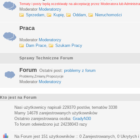
Tematy i posty będą oczekiwały na akceptację przez Moderatora lub Administra
Moderator
Moderatorzy
Sprzedam
,
Kupię
,
Oddam
,
Nieruchomości
Praca
Moderator
Moderatorzy
Dam Prace
,
Szukam Pracy
Sprawy Techniczne Forum
Forum
Ostatni post:
problemy z forum
Problemy,Zmiany,Propozycje
Moderator
Moderatorzy
Kto jest na Forum
Nasi użytkownicy napisali
229370
postów, tematów
3338
Mamy
14678
zarejestrowanych użytkowników
Ostatnio zarejestrowana osoba:
GradyN30
To forum odwiedzono już
24238043
razy
Na Forum jest
151
użytkowników :: 0 Zarejestrowanych, 0 Ukrytych i