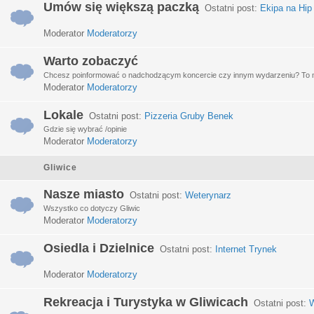
Umów się większą paczką
Ostatni post:
Ekipa na Hip
Moderator
Moderatorzy
Warto zobaczyć
Chcesz poinformować o nadchodzącym koncercie czy innym wydarzeniu? To miej
Moderator
Moderatorzy
Lokale
Ostatni post:
Pizzeria Gruby Benek
Gdzie się wybrać /opinie
Moderator
Moderatorzy
Gliwice
Nasze miasto
Ostatni post:
Weterynarz
Wszystko co dotyczy Gliwic
Moderator
Moderatorzy
Osiedla i Dzielnice
Ostatni post:
Internet Trynek
Moderator
Moderatorzy
Rekreacja i Turystyka w Gliwicach
Ostatni post:
W