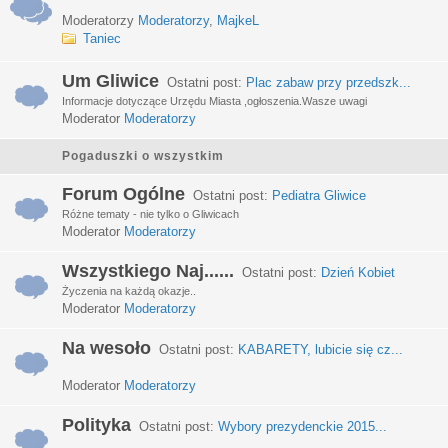
Moderatorzy
Moderatorzy
,
MajkeL
Taniec
Um Gliwice
Ostatni post:
Plac zabaw przy przedszk...
Informacje dotyczące Urzędu Miasta ,ogłoszenia.Wasze uwagi
Moderator
Moderatorzy
Pogaduszki o wszystkim
Forum Ogólne
Ostatni post:
Pediatra Gliwice
Różne tematy - nie tylko o Gliwicach
Moderator
Moderatorzy
Wszystkiego Naj......
Ostatni post:
Dzień Kobiet
Życzenia na każdą okazje..
Moderator
Moderatorzy
Na wesoło
Ostatni post:
KABARETY, lubicie się cz...
Moderator
Moderatorzy
Polityka
Ostatni post:
Wybory prezydenckie 2015...