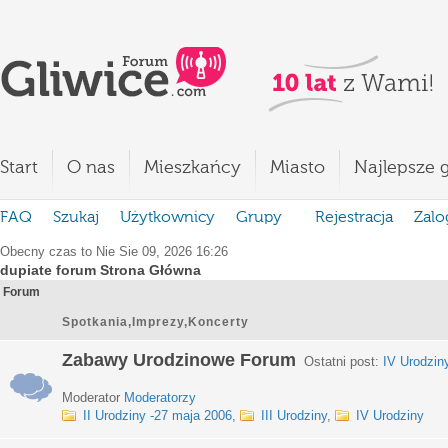
Start
O nas
Mieszkańcy
Miasto
Najlepsze g
FAQ
Szukaj
Użytkownicy
Grupy
Rejestracja
Zalo
Obecny czas to Nie Sie 09, 2026 16:26
dupiate forum Strona Główna
Forum
Spotkania,Imprezy,Koncerty
Zabawy Urodzinowe Forum
Ostatni post:
IV Urodzin
Moderator
Moderatorzy
II Urodziny -27 maja 2006
,
III Urodziny
,
IV Urodziny