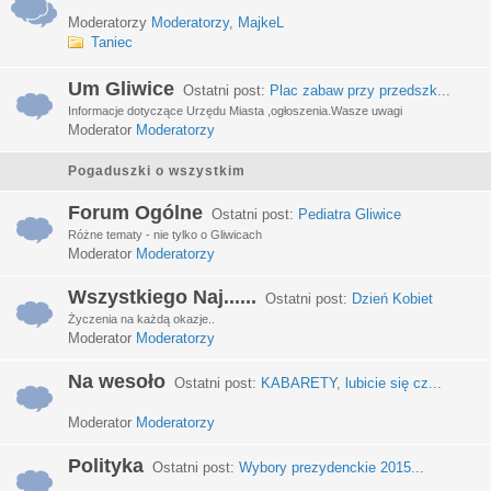
Moderatorzy
Moderatorzy
,
MajkeL
Taniec
Um Gliwice
Ostatni post:
Plac zabaw przy przedszk...
Informacje dotyczące Urzędu Miasta ,ogłoszenia.Wasze uwagi
Moderator
Moderatorzy
Pogaduszki o wszystkim
Forum Ogólne
Ostatni post:
Pediatra Gliwice
Różne tematy - nie tylko o Gliwicach
Moderator
Moderatorzy
Wszystkiego Naj......
Ostatni post:
Dzień Kobiet
Życzenia na każdą okazje..
Moderator
Moderatorzy
Na wesoło
Ostatni post:
KABARETY, lubicie się cz...
Moderator
Moderatorzy
Polityka
Ostatni post:
Wybory prezydenckie 2015...