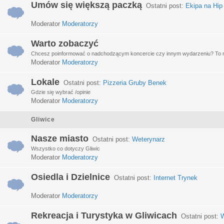
Umów się większą paczką
Ostatni post:
Ekipa na Hip
Moderator
Moderatorzy
Warto zobaczyć
Chcesz poinformować o nadchodzącym koncercie czy innym wydarzeniu? To miej
Moderator
Moderatorzy
Lokale
Ostatni post:
Pizzeria Gruby Benek
Gdzie się wybrać /opinie
Moderator
Moderatorzy
Gliwice
Nasze miasto
Ostatni post:
Weterynarz
Wszystko co dotyczy Gliwic
Moderator
Moderatorzy
Osiedla i Dzielnice
Ostatni post:
Internet Trynek
Moderator
Moderatorzy
Rekreacja i Turystyka w Gliwicach
Ostatni post:
W