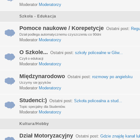
Moderator
Moderatorzy
Szkoła - Edukacja
Pomoce naukowe / Korepetycje
Ostatni post:
Regu
Dział podlega automatycznemu czyszczeniu co 90dni
Moderator
Moderatorzy
O Szkole...
Ostatni post:
szkoły policealne w Gliw...
Czyli o edukacji
Moderator
Moderatorzy
Międzynarodowo
Ostatni post:
rozmowy po angielsku
Uczymy sie języków
Moderator
Moderatorzy
Studenci:)
Ostatni post:
Szkoła policealna a stud...
Topic specjalny dla Studentów.
Moderator
Moderatorzy
Kultura/Hobby
Dział Motoryzacyjny
Ostatni post:
Gdzie znajdę kanał lub