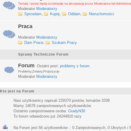
Tematy i posty będą oczekiwały na akceptację przez Moderatora lub Administra
Moderator
Moderatorzy
Sprzedam
,
Kupię
,
Oddam
,
Nieruchomości
Praca
Moderator
Moderatorzy
Dam Prace
,
Szukam Pracy
Sprawy Techniczne Forum
Forum
Ostatni post:
problemy z forum
Problemy,Zmiany,Propozycje
Moderator
Moderatorzy
Kto jest na Forum
Nasi użytkownicy napisali
229370
postów, tematów
3338
Mamy
14678
zarejestrowanych użytkowników
Ostatnio zarejestrowana osoba:
GradyN30
To forum odwiedzono już
24244910
razy
Na Forum jest
56
użytkowników :: 0 Zarejestrowanych, 0 Ukrytych i 