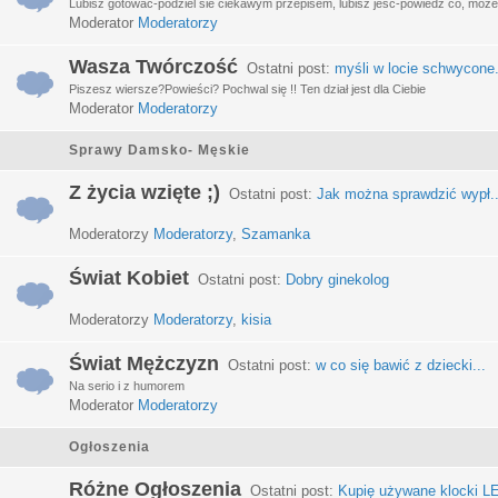
Lubisz gotować-podziel sie ciekawym przepisem, lubisz jeść-powiedz co, może 
Moderator
Moderatorzy
Wasza Twórczość
Ostatni post:
myśli w locie schwycone.
Piszesz wiersze?Powieści? Pochwal się !! Ten dział jest dla Ciebie
Moderator
Moderatorzy
Sprawy Damsko- Męskie
Z życia wzięte ;)
Ostatni post:
Jak można sprawdzić wypł..
Moderatorzy
Moderatorzy
,
Szamanka
Świat Kobiet
Ostatni post:
Dobry ginekolog
Moderatorzy
Moderatorzy
,
kisia
Świat Mężczyzn
Ostatni post:
w co się bawić z dziecki...
Na serio i z humorem
Moderator
Moderatorzy
Ogłoszenia
Różne Ogłoszenia
Ostatni post:
Kupię używane klocki LE