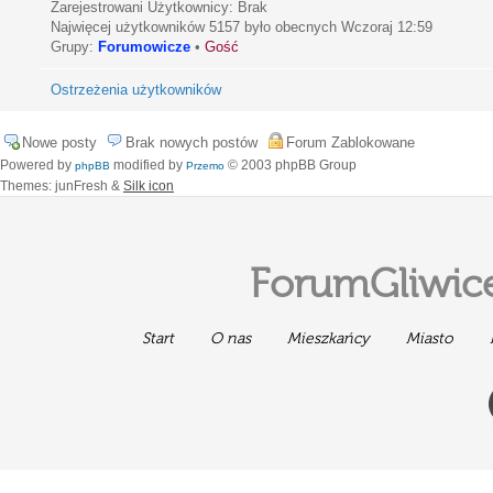
Zarejestrowani Użytkownicy: Brak
Najwięcej użytkowników
5157
było obecnych Wczoraj 12:59
Grupy:
Forumowicze
•
Gość
Ostrzeżenia użytkowników
Nowe posty
Brak nowych postów
Forum Zablokowane
Powered by
modified by
© 2003 phpBB Group
phpBB
Przemo
Themes: junFresh &
Silk icon
ForumGliwice
Start
O nas
Mieszkańcy
Miasto