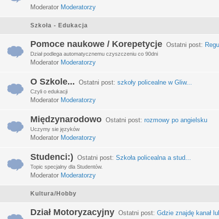
Moderator
Moderatorzy
Szkoła - Edukacja
Pomoce naukowe / Korepetycje
Ostatni post:
Regu
Dział podlega automatycznemu czyszczeniu co 90dni
Moderator
Moderatorzy
O Szkole...
Ostatni post:
szkoły policealne w Gliw...
Czyli o edukacji
Moderator
Moderatorzy
Międzynarodowo
Ostatni post:
rozmowy po angielsku
Uczymy sie języków
Moderator
Moderatorzy
Studenci:)
Ostatni post:
Szkoła policealna a stud...
Topic specjalny dla Studentów.
Moderator
Moderatorzy
Kultura/Hobby
Dział Motoryzacyjny
Ostatni post:
Gdzie znajdę kanał lub