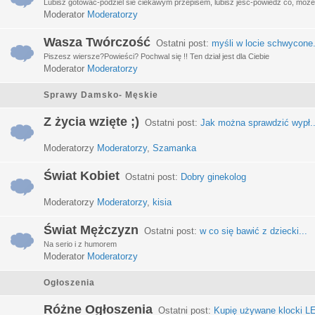
Lubisz gotować-podziel sie ciekawym przepisem, lubisz jeść-powiedz co, może 
Moderator
Moderatorzy
Wasza Twórczość
Ostatni post:
myśli w locie schwycone.
Piszesz wiersze?Powieści? Pochwal się !! Ten dział jest dla Ciebie
Moderator
Moderatorzy
Sprawy Damsko- Męskie
Z życia wzięte ;)
Ostatni post:
Jak można sprawdzić wypł..
Moderatorzy
Moderatorzy
,
Szamanka
Świat Kobiet
Ostatni post:
Dobry ginekolog
Moderatorzy
Moderatorzy
,
kisia
Świat Mężczyzn
Ostatni post:
w co się bawić z dziecki...
Na serio i z humorem
Moderator
Moderatorzy
Ogłoszenia
Różne Ogłoszenia
Ostatni post:
Kupię używane klocki LE