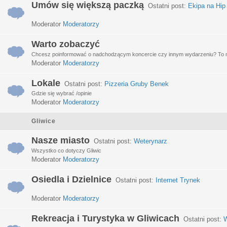
Umów się większą paczką
Ostatni post:
Ekipa na Hip
Moderator
Moderatorzy
Warto zobaczyć
Chcesz poinformować o nadchodzącym koncercie czy innym wydarzeniu? To miej
Moderator
Moderatorzy
Lokale
Ostatni post:
Pizzeria Gruby Benek
Gdzie się wybrać /opinie
Moderator
Moderatorzy
Gliwice
Nasze miasto
Ostatni post:
Weterynarz
Wszystko co dotyczy Gliwic
Moderator
Moderatorzy
Osiedla i Dzielnice
Ostatni post:
Internet Trynek
Moderator
Moderatorzy
Rekreacja i Turystyka w Gliwicach
Ostatni post:
W