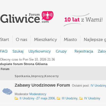
Start
O nas
Mieszkańcy
Miasto
Najlepsze g
FAQ
Szukaj
Użytkownicy
Grupy
Rejestracja
Zalo
Obecny czas to Pon Sie 10, 2026 21:36
dupiate forum Strona Główna
Forum
Spotkania,Imprezy,Koncerty
Zabawy Urodzinowe Forum
Ostatni post:
IV Urodzin
Moderator
Moderatorzy
II Urodziny -27 maja 2006
,
III Urodziny
,
IV Urodziny