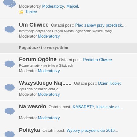
Moderatorzy
Moderatorzy
,
MajkeL
Taniec
Um Gliwice
Ostatni post:
Plac zabaw przy przedszk...
Informacje dotyczące Urzędu Miasta ,ogłoszenia.Wasze uwagi
Moderator
Moderatorzy
Pogaduszki o wszystkim
Forum Ogólne
Ostatni post:
Pediatra Gliwice
Różne tematy - nie tylko o Gliwicach
Moderator
Moderatorzy
Wszystkiego Naj......
Ostatni post:
Dzień Kobiet
Życzenia na każdą okazje..
Moderator
Moderatorzy
Na wesoło
Ostatni post:
KABARETY, lubicie się cz...
Moderator
Moderatorzy
Polityka
Ostatni post:
Wybory prezydenckie 2015...