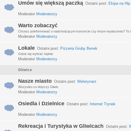
Umów się większą paczką
Ostatni post:
Ekipa na Hip
Moderator
Moderatorzy
Warto zobaczyć
Chcesz poinformować o nadchodzącym koncercie czy innym wydarzeniu? To miej
Moderator
Moderatorzy
Lokale
Ostatni post:
Pizzeria Gruby Benek
Gdzie się wybrać /opinie
Moderator
Moderatorzy
Gliwice
Nasze miasto
Ostatni post:
Weterynarz
Wszystko co dotyczy Gliwic
Moderator
Moderatorzy
Osiedla i Dzielnice
Ostatni post:
Internet Trynek
Moderator
Moderatorzy
Rekreacja i Turystyka w Gliwicach
Ostatni post:
W