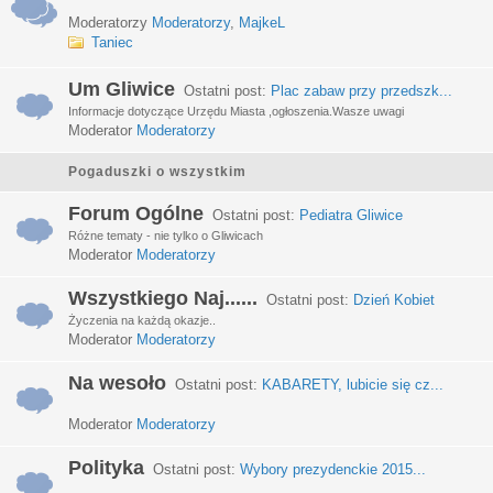
Moderatorzy
Moderatorzy
,
MajkeL
Taniec
Um Gliwice
Ostatni post:
Plac zabaw przy przedszk...
Informacje dotyczące Urzędu Miasta ,ogłoszenia.Wasze uwagi
Moderator
Moderatorzy
Pogaduszki o wszystkim
Forum Ogólne
Ostatni post:
Pediatra Gliwice
Różne tematy - nie tylko o Gliwicach
Moderator
Moderatorzy
Wszystkiego Naj......
Ostatni post:
Dzień Kobiet
Życzenia na każdą okazje..
Moderator
Moderatorzy
Na wesoło
Ostatni post:
KABARETY, lubicie się cz...
Moderator
Moderatorzy
Polityka
Ostatni post:
Wybory prezydenckie 2015...