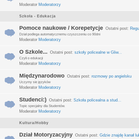
Moderator
Moderatorzy
Szkoła - Edukacja
Pomoce naukowe / Korepetycje
Ostatni post:
Regu
Dział podlega automatycznemu czyszczeniu co 90dni
Moderator
Moderatorzy
O Szkole...
Ostatni post:
szkoły policealne w Gliw...
Czyli o edukacji
Moderator
Moderatorzy
Międzynarodowo
Ostatni post:
rozmowy po angielsku
Uczymy sie języków
Moderator
Moderatorzy
Studenci:)
Ostatni post:
Szkoła policealna a stud...
Topic specjalny dla Studentów.
Moderator
Moderatorzy
Kultura/Hobby
Dział Motoryzacyjny
Ostatni post:
Gdzie znajdę kanał lub