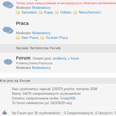
Tematy i posty będą oczekiwały na akceptację przez Moderatora lub Administra
Moderator
Moderatorzy
Sprzedam
,
Kupię
,
Oddam
,
Nieruchomości
Praca
Moderator
Moderatorzy
Dam Prace
,
Szukam Pracy
Sprawy Techniczne Forum
Forum
Ostatni post:
problemy z forum
Problemy,Zmiany,Propozycje
Moderator
Moderatorzy
Kto jest na Forum
Nasi użytkownicy napisali
229370
postów, tematów
3338
Mamy
14678
zarejestrowanych użytkowników
Ostatnio zarejestrowana osoba:
GradyN30
To forum odwiedzono już
24243029
razy
Na Forum jest
30
użytkowników :: 0 Zarejestrowanych, 0 Ukrytych i 