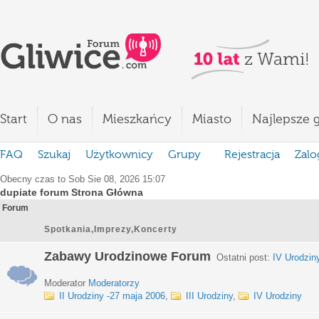
Start
O nas
Mieszkańcy
Miasto
Najlepsze g
FAQ
Szukaj
Użytkownicy
Grupy
Rejestracja
Zalo
Obecny czas to Sob Sie 08, 2026 15:07
dupiate forum Strona Główna
Forum
Spotkania,Imprezy,Koncerty
Zabawy Urodzinowe Forum
Ostatni post:
IV Urodzin
Moderator
Moderatorzy
II Urodziny -27 maja 2006
,
III Urodziny
,
IV Urodziny