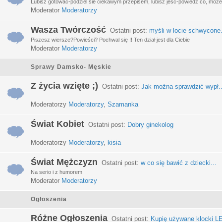
Lubisz gotować-podziel sie ciekawym przepisem, lubisz jeść-powiedz co, może 
Moderator
Moderatorzy
Wasza Twórczość
Ostatni post:
myśli w locie schwycone.
Piszesz wiersze?Powieści? Pochwal się !! Ten dział jest dla Ciebie
Moderator
Moderatorzy
Sprawy Damsko- Męskie
Z życia wzięte ;)
Ostatni post:
Jak można sprawdzić wypł..
Moderatorzy
Moderatorzy
,
Szamanka
Świat Kobiet
Ostatni post:
Dobry ginekolog
Moderatorzy
Moderatorzy
,
kisia
Świat Mężczyzn
Ostatni post:
w co się bawić z dziecki...
Na serio i z humorem
Moderator
Moderatorzy
Ogłoszenia
Różne Ogłoszenia
Ostatni post:
Kupię używane klocki LE