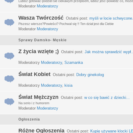
Lubisz gotować-podziel sie ciekawym przepisem, lubisz jeść-powiedz co, może 
Moderator
Moderatorzy
Wasza Twórczość
Ostatni post:
myśli w locie schwycone.
Piszesz wiersze?Powieści? Pochwal się !! Ten dział jest dla Ciebie
Moderator
Moderatorzy
Sprawy Damsko- Męskie
Z życia wzięte ;)
Ostatni post:
Jak można sprawdzić wypł..
Moderatorzy
Moderatorzy
,
Szamanka
Świat Kobiet
Ostatni post:
Dobry ginekolog
Moderatorzy
Moderatorzy
,
kisia
Świat Mężczyzn
Ostatni post:
w co się bawić z dziecki...
Na serio i z humorem
Moderator
Moderatorzy
Ogłoszenia
Różne Ogłoszenia
Ostatni post:
Kupię używane klocki LE