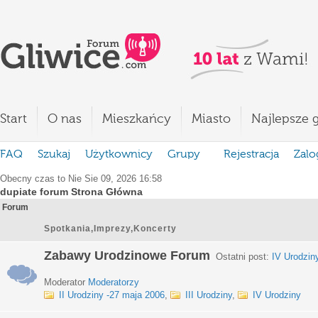
Start
O nas
Mieszkańcy
Miasto
Najlepsze g
FAQ
Szukaj
Użytkownicy
Grupy
Rejestracja
Zalo
Obecny czas to Nie Sie 09, 2026 16:58
dupiate forum Strona Główna
Forum
Spotkania,Imprezy,Koncerty
Zabawy Urodzinowe Forum
Ostatni post:
IV Urodzin
Moderator
Moderatorzy
II Urodziny -27 maja 2006
,
III Urodziny
,
IV Urodziny