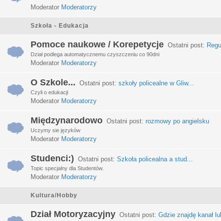
Moderator
Moderatorzy
Szkoła - Edukacja
Pomoce naukowe / Korepetycje
Ostatni post:
Regu
Dział podlega automatycznemu czyszczeniu co 90dni
Moderator
Moderatorzy
O Szkole...
Ostatni post:
szkoły policealne w Gliw...
Czyli o edukacji
Moderator
Moderatorzy
Międzynarodowo
Ostatni post:
rozmowy po angielsku
Uczymy sie języków
Moderator
Moderatorzy
Studenci:)
Ostatni post:
Szkoła policealna a stud...
Topic specjalny dla Studentów.
Moderator
Moderatorzy
Kultura/Hobby
Dział Motoryzacyjny
Ostatni post:
Gdzie znajdę kanał lub