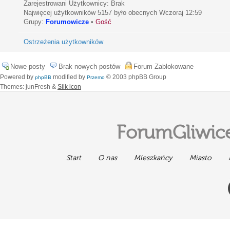
Zarejestrowani Użytkownicy: Brak
Najwięcej użytkowników
5157
było obecnych Wczoraj 12:59
Grupy:
Forumowicze
•
Gość
Ostrzeżenia użytkowników
Nowe posty
Brak nowych postów
Forum Zablokowane
Powered by
modified by
© 2003 phpBB Group
phpBB
Przemo
Themes: junFresh &
Silk icon
ForumGliwice
Start
O nas
Mieszkańcy
Miasto