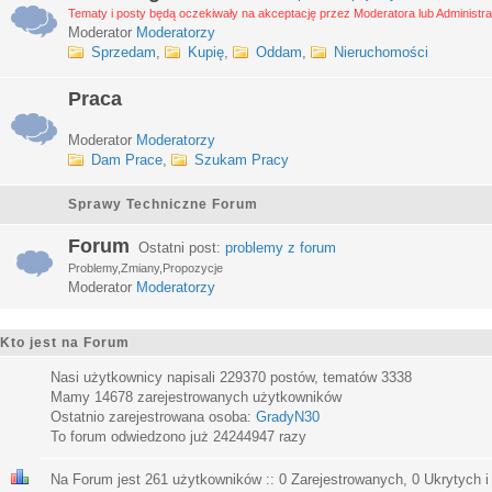
Tematy i posty będą oczekiwały na akceptację przez Moderatora lub Administra
Moderator
Moderatorzy
Sprzedam
,
Kupię
,
Oddam
,
Nieruchomości
Praca
Moderator
Moderatorzy
Dam Prace
,
Szukam Pracy
Sprawy Techniczne Forum
Forum
Ostatni post:
problemy z forum
Problemy,Zmiany,Propozycje
Moderator
Moderatorzy
Kto jest na Forum
Nasi użytkownicy napisali
229370
postów, tematów
3338
Mamy
14678
zarejestrowanych użytkowników
Ostatnio zarejestrowana osoba:
GradyN30
To forum odwiedzono już
24244947
razy
Na Forum jest
261
użytkowników :: 0 Zarejestrowanych, 0 Ukrytych i