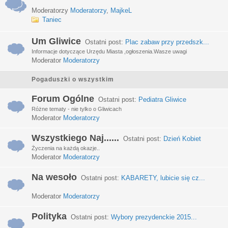
Moderatorzy
Moderatorzy
,
MajkeL
Taniec
Um Gliwice
Ostatni post:
Plac zabaw przy przedszk...
Informacje dotyczące Urzędu Miasta ,ogłoszenia.Wasze uwagi
Moderator
Moderatorzy
Pogaduszki o wszystkim
Forum Ogólne
Ostatni post:
Pediatra Gliwice
Różne tematy - nie tylko o Gliwicach
Moderator
Moderatorzy
Wszystkiego Naj......
Ostatni post:
Dzień Kobiet
Życzenia na każdą okazje..
Moderator
Moderatorzy
Na wesoło
Ostatni post:
KABARETY, lubicie się cz...
Moderator
Moderatorzy
Polityka
Ostatni post:
Wybory prezydenckie 2015...