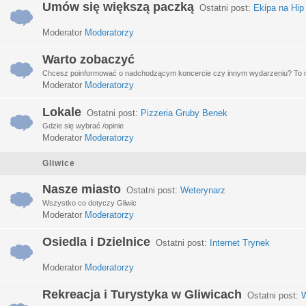
Umów się większą paczką
Ostatni post:
Ekipa na Hip
Moderator
Moderatorzy
Warto zobaczyć
Chcesz poinformować o nadchodzącym koncercie czy innym wydarzeniu? To miej
Moderator
Moderatorzy
Lokale
Ostatni post:
Pizzeria Gruby Benek
Gdzie się wybrać /opinie
Moderator
Moderatorzy
Gliwice
Nasze miasto
Ostatni post:
Weterynarz
Wszystko co dotyczy Gliwic
Moderator
Moderatorzy
Osiedla i Dzielnice
Ostatni post:
Internet Trynek
Moderator
Moderatorzy
Rekreacja i Turystyka w Gliwicach
Ostatni post:
W