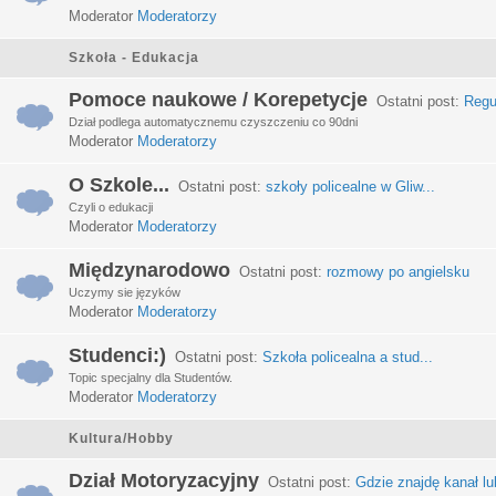
Moderator
Moderatorzy
Szkoła - Edukacja
Pomoce naukowe / Korepetycje
Ostatni post:
Regu
Dział podlega automatycznemu czyszczeniu co 90dni
Moderator
Moderatorzy
O Szkole...
Ostatni post:
szkoły policealne w Gliw...
Czyli o edukacji
Moderator
Moderatorzy
Międzynarodowo
Ostatni post:
rozmowy po angielsku
Uczymy sie języków
Moderator
Moderatorzy
Studenci:)
Ostatni post:
Szkoła policealna a stud...
Topic specjalny dla Studentów.
Moderator
Moderatorzy
Kultura/Hobby
Dział Motoryzacyjny
Ostatni post:
Gdzie znajdę kanał lub