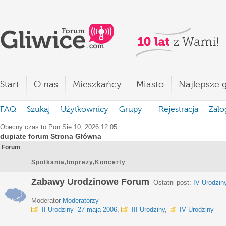
Start
O nas
Mieszkańcy
Miasto
Najlepsze g
FAQ
Szukaj
Użytkownicy
Grupy
Rejestracja
Zalo
Obecny czas to Pon Sie 10, 2026 12:05
dupiate forum Strona Główna
Forum
Spotkania,Imprezy,Koncerty
Zabawy Urodzinowe Forum
Ostatni post:
IV Urodzin
Moderator
Moderatorzy
II Urodziny -27 maja 2006
,
III Urodziny
,
IV Urodziny