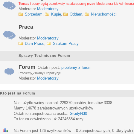
Tematy i posty będą oczekiwały na akceptację przez Moderatora lub Administra
Moderator
Moderatorzy
Sprzedam
,
Kupię
,
Oddam
,
Nieruchomości
Praca
Moderator
Moderatorzy
Dam Prace
,
Szukam Pracy
Sprawy Techniczne Forum
Forum
Ostatni post:
problemy z forum
Problemy,Zmiany,Propozycje
Moderator
Moderatorzy
Kto jest na Forum
Nasi użytkownicy napisali
229370
postów, tematów
3338
Mamy
14678
zarejestrowanych użytkowników
Ostatnio zarejestrowana osoba:
GradyN30
To forum odwiedzono już
24246384
razy
Na Forum jest
126
użytkowników :: 0 Zarejestrowanych, 0 Ukrytych i