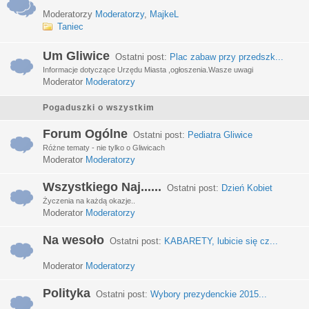
Moderatorzy
Moderatorzy
,
MajkeL
Taniec
Um Gliwice
Ostatni post:
Plac zabaw przy przedszk...
Informacje dotyczące Urzędu Miasta ,ogłoszenia.Wasze uwagi
Moderator
Moderatorzy
Pogaduszki o wszystkim
Forum Ogólne
Ostatni post:
Pediatra Gliwice
Różne tematy - nie tylko o Gliwicach
Moderator
Moderatorzy
Wszystkiego Naj......
Ostatni post:
Dzień Kobiet
Życzenia na każdą okazje..
Moderator
Moderatorzy
Na wesoło
Ostatni post:
KABARETY, lubicie się cz...
Moderator
Moderatorzy
Polityka
Ostatni post:
Wybory prezydenckie 2015...