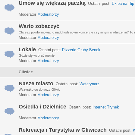
Umów się większą paczką
Ostatni post:
Ekipa na Hip
Moderator
Moderatorzy
Warto zobaczyć
Chcesz poinformować o nadchodzącym koncercie czy innym wydarzeniu? To miej
Moderator
Moderatorzy
Lokale
Ostatni post:
Pizzeria Gruby Benek
Gdzie się wybrać /opinie
Moderator
Moderatorzy
Gliwice
Nasze miasto
Ostatni post:
Weterynarz
Wszystko co dotyczy Gliwic
Moderator
Moderatorzy
Osiedla i Dzielnice
Ostatni post:
Internet Trynek
Moderator
Moderatorzy
Rekreacja i Turystyka w Gliwicach
Ostatni post:
W