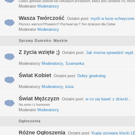
Lubisz gotować-podziel sie ciekawym przepisem, lubisz jeść-powiedz co, może 
Moderator
Moderatorzy
Wasza Twórczość
Ostatni post:
myśli w locie schwycone.
Piszesz wiersze?Powieści? Pochwal się !! Ten dział jest dla Ciebie
Moderator
Moderatorzy
Sprawy Damsko- Męskie
Z życia wzięte ;)
Ostatni post:
Jak można sprawdzić wypł..
Moderatorzy
Moderatorzy
,
Szamanka
Świat Kobiet
Ostatni post:
Dobry ginekolog
Moderatorzy
Moderatorzy
,
kisia
Świat Mężczyzn
Ostatni post:
w co się bawić z dziecki...
Na serio i z humorem
Moderator
Moderatorzy
Ogłoszenia
Różne Ogłoszenia
Ostatni post:
Kupię używane klocki LE