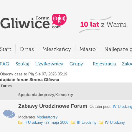
Start
O nas
Mieszkańcy
Miasto
Najlepsze g
FAQ
Szukaj
Użytkownicy
Grupy
Rejestracja
Zalo
Obecny czas to Pią Sie 07, 2026 05:19
dupiate forum Strona Główna
Forum
Spotkania,Imprezy,Koncerty
Zabawy Urodzinowe Forum
Ostatni post:
IV Urodzin
Moderator
Moderatorzy
II Urodziny -27 maja 2006
,
III Urodziny
,
IV Urodziny