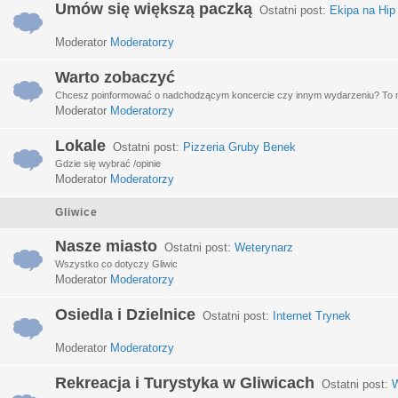
Umów się większą paczką
Ostatni post:
Ekipa na Hip
Moderator
Moderatorzy
Warto zobaczyć
Chcesz poinformować o nadchodzącym koncercie czy innym wydarzeniu? To miej
Moderator
Moderatorzy
Lokale
Ostatni post:
Pizzeria Gruby Benek
Gdzie się wybrać /opinie
Moderator
Moderatorzy
Gliwice
Nasze miasto
Ostatni post:
Weterynarz
Wszystko co dotyczy Gliwic
Moderator
Moderatorzy
Osiedla i Dzielnice
Ostatni post:
Internet Trynek
Moderator
Moderatorzy
Rekreacja i Turystyka w Gliwicach
Ostatni post:
W