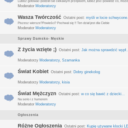
Lubisz gotować-podziel sie ciekawym przepisem, lubisz jeść-powiedz co, może 
Moderator
Moderatorzy
Wasza Twórczość
Ostatni post:
myśli w locie schwycone.
Piszesz wiersze?Powieści? Pochwal się !! Ten dział jest dla Ciebie
Moderator
Moderatorzy
Sprawy Damsko- Męskie
Z życia wzięte ;)
Ostatni post:
Jak można sprawdzić wypł..
Moderatorzy
Moderatorzy
,
Szamanka
Świat Kobiet
Ostatni post:
Dobry ginekolog
Moderatorzy
Moderatorzy
,
kisia
Świat Mężczyzn
Ostatni post:
w co się bawić z dziecki...
Na serio i z humorem
Moderator
Moderatorzy
Ogłoszenia
Różne Ogłoszenia
Ostatni post:
Kupię używane klocki LE