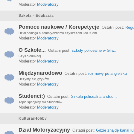
Moderator
Moderatorzy
Szkoła - Edukacja
Pomoce naukowe / Korepetycje
Ostatni post:
Regu
Dział podlega automatycznemu czyszczeniu co 90dni
Moderator
Moderatorzy
O Szkole...
Ostatni post:
szkoły policealne w Gliw...
Czyli o edukacji
Moderator
Moderatorzy
Międzynarodowo
Ostatni post:
rozmowy po angielsku
Uczymy sie języków
Moderator
Moderatorzy
Studenci:)
Ostatni post:
Szkoła policealna a stud...
Topic specjalny dla Studentów.
Moderator
Moderatorzy
Kultura/Hobby
Dział Motoryzacyjny
Ostatni post:
Gdzie znajdę kanał lub