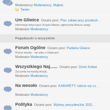
Moderatorzy
Moderatorzy
,
MajkeL
Taniec
Um Gliwice
Ostatni post:
Plac zabaw przy przedszk...
Informacje dotyczące Urzędu Miasta ,ogłoszenia.Wasze uwagi
Moderator
Moderatorzy
Pogaduszki o wszystkim
Forum Ogólne
Ostatni post:
Pediatra Gliwice
Różne tematy - nie tylko o Gliwicach
Moderator
Moderatorzy
Wszystkiego Naj......
Ostatni post:
Dzień Kobiet
Życzenia na każdą okazje..
Moderator
Moderatorzy
Na wesoło
Ostatni post:
KABARETY, lubicie się cz...
Moderator
Moderatorzy
Polityka
Ostatni post:
Wybory prezydenckie 2015...