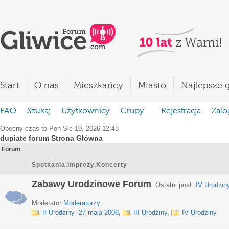
Start
O nas
Mieszkańcy
Miasto
Najlepsze g
FAQ
Szukaj
Użytkownicy
Grupy
Rejestracja
Zalo
Obecny czas to Pon Sie 10, 2026 12:43
dupiate forum Strona Główna
Forum
Spotkania,Imprezy,Koncerty
Zabawy Urodzinowe Forum
Ostatni post:
IV Urodzin
Moderator
Moderatorzy
II Urodziny -27 maja 2006
,
III Urodziny
,
IV Urodziny