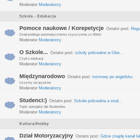
Moderator
Moderatorzy
Szkoła - Edukacja
Pomoce naukowe / Korepetycje
Ostatni post:
Regu
Dział podlega automatycznemu czyszczeniu co 90dni
Moderator
Moderatorzy
O Szkole...
Ostatni post:
szkoły policealne w Gliw...
Czyli o edukacji
Moderator
Moderatorzy
Międzynarodowo
Ostatni post:
rozmowy po angielsku
Uczymy sie języków
Moderator
Moderatorzy
Studenci:)
Ostatni post:
Szkoła policealna a stud...
Topic specjalny dla Studentów.
Moderator
Moderatorzy
Kultura/Hobby
Dział Motoryzacyjny
Ostatni post:
Gdzie znajdę kanał lub