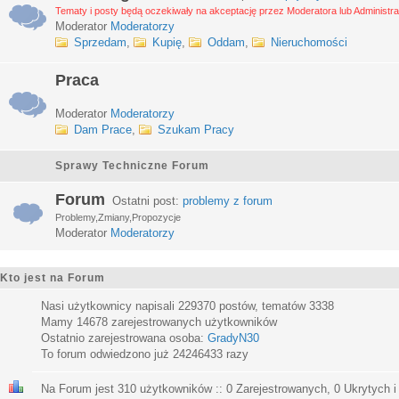
Tematy i posty będą oczekiwały na akceptację przez Moderatora lub Administra
Moderator
Moderatorzy
Sprzedam
,
Kupię
,
Oddam
,
Nieruchomości
Praca
Moderator
Moderatorzy
Dam Prace
,
Szukam Pracy
Sprawy Techniczne Forum
Forum
Ostatni post:
problemy z forum
Problemy,Zmiany,Propozycje
Moderator
Moderatorzy
Kto jest na Forum
Nasi użytkownicy napisali
229370
postów, tematów
3338
Mamy
14678
zarejestrowanych użytkowników
Ostatnio zarejestrowana osoba:
GradyN30
To forum odwiedzono już
24246433
razy
Na Forum jest
310
użytkowników :: 0 Zarejestrowanych, 0 Ukrytych i