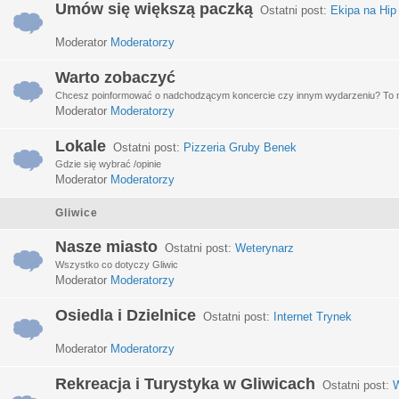
Umów się większą paczką
Ostatni post:
Ekipa na Hip
Moderator
Moderatorzy
Warto zobaczyć
Chcesz poinformować o nadchodzącym koncercie czy innym wydarzeniu? To miej
Moderator
Moderatorzy
Lokale
Ostatni post:
Pizzeria Gruby Benek
Gdzie się wybrać /opinie
Moderator
Moderatorzy
Gliwice
Nasze miasto
Ostatni post:
Weterynarz
Wszystko co dotyczy Gliwic
Moderator
Moderatorzy
Osiedla i Dzielnice
Ostatni post:
Internet Trynek
Moderator
Moderatorzy
Rekreacja i Turystyka w Gliwicach
Ostatni post:
W