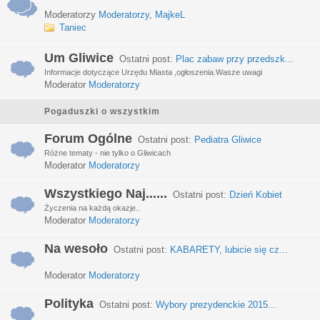
Moderatorzy
Moderatorzy
,
MajkeL
Taniec
Um Gliwice
Ostatni post:
Plac zabaw przy przedszk...
Informacje dotyczące Urzędu Miasta ,ogłoszenia.Wasze uwagi
Moderator
Moderatorzy
Pogaduszki o wszystkim
Forum Ogólne
Ostatni post:
Pediatra Gliwice
Różne tematy - nie tylko o Gliwicach
Moderator
Moderatorzy
Wszystkiego Naj......
Ostatni post:
Dzień Kobiet
Życzenia na każdą okazje..
Moderator
Moderatorzy
Na wesoło
Ostatni post:
KABARETY, lubicie się cz...
Moderator
Moderatorzy
Polityka
Ostatni post:
Wybory prezydenckie 2015...