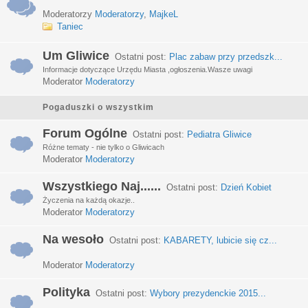
Moderatorzy
Moderatorzy
,
MajkeL
Taniec
Um Gliwice
Ostatni post:
Plac zabaw przy przedszk...
Informacje dotyczące Urzędu Miasta ,ogłoszenia.Wasze uwagi
Moderator
Moderatorzy
Pogaduszki o wszystkim
Forum Ogólne
Ostatni post:
Pediatra Gliwice
Różne tematy - nie tylko o Gliwicach
Moderator
Moderatorzy
Wszystkiego Naj......
Ostatni post:
Dzień Kobiet
Życzenia na każdą okazje..
Moderator
Moderatorzy
Na wesoło
Ostatni post:
KABARETY, lubicie się cz...
Moderator
Moderatorzy
Polityka
Ostatni post:
Wybory prezydenckie 2015...