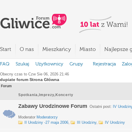
Start
O nas
Mieszkańcy
Miasto
Najlepsze g
FAQ
Szukaj
Użytkownicy
Grupy
Rejestracja
Zalo
Obecny czas to Czw Sie 06, 2026 21:46
dupiate forum Strona Główna
Forum
Spotkania,Imprezy,Koncerty
Zabawy Urodzinowe Forum
Ostatni post:
IV Urodzin
Moderator
Moderatorzy
II Urodziny -27 maja 2006
,
III Urodziny
,
IV Urodziny