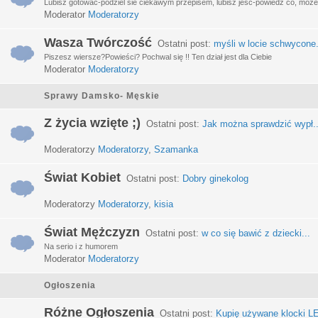
Lubisz gotować-podziel sie ciekawym przepisem, lubisz jeść-powiedz co, może 
Moderator
Moderatorzy
Wasza Twórczość
Ostatni post:
myśli w locie schwycone.
Piszesz wiersze?Powieści? Pochwal się !! Ten dział jest dla Ciebie
Moderator
Moderatorzy
Sprawy Damsko- Męskie
Z życia wzięte ;)
Ostatni post:
Jak można sprawdzić wypł..
Moderatorzy
Moderatorzy
,
Szamanka
Świat Kobiet
Ostatni post:
Dobry ginekolog
Moderatorzy
Moderatorzy
,
kisia
Świat Mężczyzn
Ostatni post:
w co się bawić z dziecki...
Na serio i z humorem
Moderator
Moderatorzy
Ogłoszenia
Różne Ogłoszenia
Ostatni post:
Kupię używane klocki LE