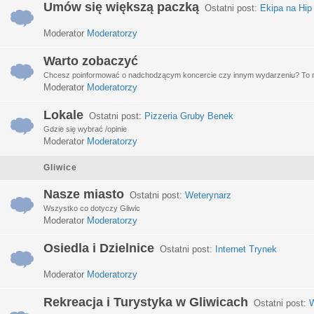
Umów się większą paczką
Ostatni post:
Ekipa na Hip
Moderator
Moderatorzy
Warto zobaczyć
Chcesz poinformować o nadchodzącym koncercie czy innym wydarzeniu? To miej
Moderator
Moderatorzy
Lokale
Ostatni post:
Pizzeria Gruby Benek
Gdzie się wybrać /opinie
Moderator
Moderatorzy
Gliwice
Nasze miasto
Ostatni post:
Weterynarz
Wszystko co dotyczy Gliwic
Moderator
Moderatorzy
Osiedla i Dzielnice
Ostatni post:
Internet Trynek
Moderator
Moderatorzy
Rekreacja i Turystyka w Gliwicach
Ostatni post:
W