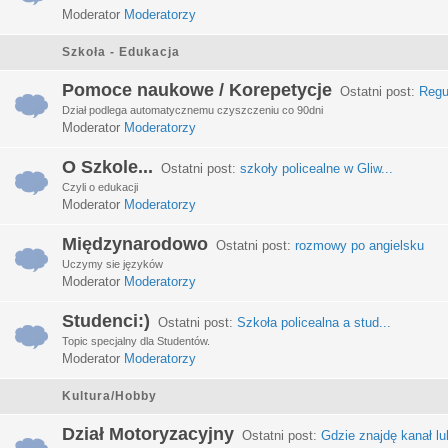
Moderator
Moderatorzy
Szkoła - Edukacja
Pomoce naukowe / Korepetycje
Ostatni post:
Regu
Dział podlega automatycznemu czyszczeniu co 90dni
Moderator
Moderatorzy
O Szkole...
Ostatni post:
szkoły policealne w Gliw...
Czyli o edukacji
Moderator
Moderatorzy
Międzynarodowo
Ostatni post:
rozmowy po angielsku
Uczymy sie języków
Moderator
Moderatorzy
Studenci:)
Ostatni post:
Szkoła policealna a stud...
Topic specjalny dla Studentów.
Moderator
Moderatorzy
Kultura/Hobby
Dział Motoryzacyjny
Ostatni post:
Gdzie znajdę kanał lub