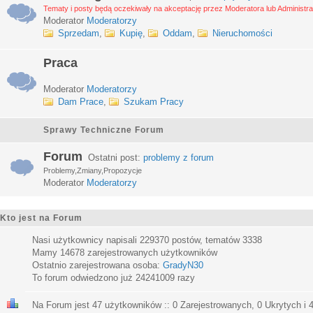
Tematy i posty będą oczekiwały na akceptację przez Moderatora lub Administra
Moderator
Moderatorzy
Sprzedam
,
Kupię
,
Oddam
,
Nieruchomości
Praca
Moderator
Moderatorzy
Dam Prace
,
Szukam Pracy
Sprawy Techniczne Forum
Forum
Ostatni post:
problemy z forum
Problemy,Zmiany,Propozycje
Moderator
Moderatorzy
Kto jest na Forum
Nasi użytkownicy napisali
229370
postów, tematów
3338
Mamy
14678
zarejestrowanych użytkowników
Ostatnio zarejestrowana osoba:
GradyN30
To forum odwiedzono już
24241009
razy
Na Forum jest
47
użytkowników :: 0 Zarejestrowanych, 0 Ukrytych i 