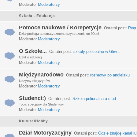
Moderator
Moderatorzy
Szkoła - Edukacja
Pomoce naukowe / Korepetycje
Ostatni post:
Regu
Dział podlega automatycznemu czyszczeniu co 90dni
Moderator
Moderatorzy
O Szkole...
Ostatni post:
szkoły policealne w Gliw...
Czyli o edukacji
Moderator
Moderatorzy
Międzynarodowo
Ostatni post:
rozmowy po angielsku
Uczymy sie języków
Moderator
Moderatorzy
Studenci:)
Ostatni post:
Szkoła policealna a stud...
Topic specjalny dla Studentów.
Moderator
Moderatorzy
Kultura/Hobby
Dział Motoryzacyjny
Ostatni post:
Gdzie znajdę kanał lub