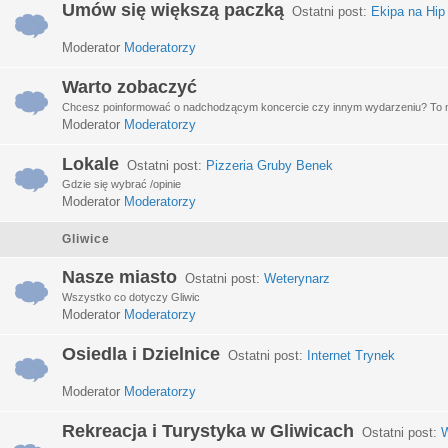
Umów się większą paczką
Ostatni post:
Ekipa na Hip
Moderator
Moderatorzy
Warto zobaczyć
Chcesz poinformować o nadchodzącym koncercie czy innym wydarzeniu? To miej
Moderator
Moderatorzy
Lokale
Ostatni post:
Pizzeria Gruby Benek
Gdzie się wybrać /opinie
Moderator
Moderatorzy
Gliwice
Nasze miasto
Ostatni post:
Weterynarz
Wszystko co dotyczy Gliwic
Moderator
Moderatorzy
Osiedla i Dzielnice
Ostatni post:
Internet Trynek
Moderator
Moderatorzy
Rekreacja i Turystyka w Gliwicach
Ostatni post:
W