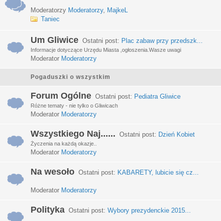
Moderatorzy
Moderatorzy
,
MajkeL
Taniec
Um Gliwice
Ostatni post:
Plac zabaw przy przedszk...
Informacje dotyczące Urzędu Miasta ,ogłoszenia.Wasze uwagi
Moderator
Moderatorzy
Pogaduszki o wszystkim
Forum Ogólne
Ostatni post:
Pediatra Gliwice
Różne tematy - nie tylko o Gliwicach
Moderator
Moderatorzy
Wszystkiego Naj......
Ostatni post:
Dzień Kobiet
Życzenia na każdą okazje..
Moderator
Moderatorzy
Na wesoło
Ostatni post:
KABARETY, lubicie się cz...
Moderator
Moderatorzy
Polityka
Ostatni post:
Wybory prezydenckie 2015...