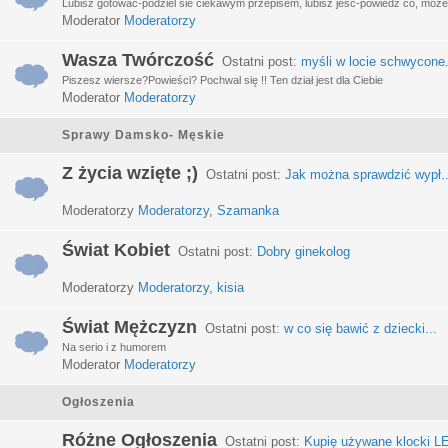
Lubisz gotować-podziel sie ciekawym przepisem, lubisz jeść-powiedz co, może 
Moderator
Moderatorzy
Wasza Twórczość
Ostatni post:
myśli w locie schwycone.
Piszesz wiersze?Powieści? Pochwal się !! Ten dział jest dla Ciebie
Moderator
Moderatorzy
Sprawy Damsko- Męskie
Z życia wzięte ;)
Ostatni post:
Jak można sprawdzić wypł..
Moderatorzy
Moderatorzy
,
Szamanka
Świat Kobiet
Ostatni post:
Dobry ginekolog
Moderatorzy
Moderatorzy
,
kisia
Świat Mężczyzn
Ostatni post:
w co się bawić z dziecki...
Na serio i z humorem
Moderator
Moderatorzy
Ogłoszenia
Różne Ogłoszenia
Ostatni post:
Kupię używane klocki LE