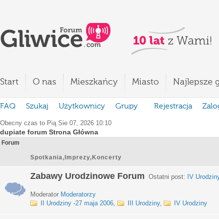
Start
O nas
Mieszkańcy
Miasto
Najlepsze g
FAQ
Szukaj
Użytkownicy
Grupy
Rejestracja
Zalo
Obecny czas to Pią Sie 07, 2026 10:10
dupiate forum Strona Główna
Forum
Spotkania,Imprezy,Koncerty
Zabawy Urodzinowe Forum
Ostatni post:
IV Urodzin
Moderator
Moderatorzy
II Urodziny -27 maja 2006
,
III Urodziny
,
IV Urodziny