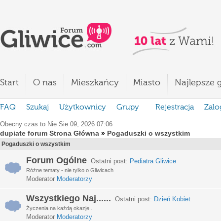
Start
O nas
Mieszkańcy
Miasto
Najlepsze g
FAQ
Szukaj
Użytkownicy
Grupy
Rejestracja
Zalo
Obecny czas to Nie Sie 09, 2026 07:06
dupiate forum Strona Główna
»
Pogaduszki o wszystkim
Pogaduszki o wszystkim
Forum Ogólne
Ostatni post:
Pediatra Gliwice
Różne tematy - nie tylko o Gliwicach
Moderator
Moderatorzy
Wszystkiego Naj......
Ostatni post:
Dzień Kobiet
Życzenia na każdą okazje..
Moderator
Moderatorzy