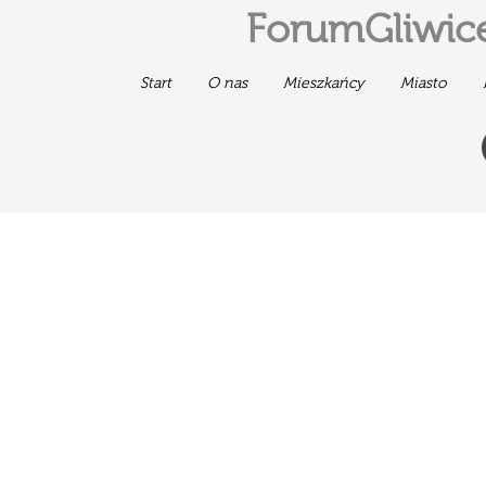
ForumGliwice
Start
O nas
Mieszkańcy
Miasto