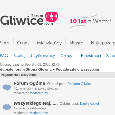
Start
O nas
Mieszkańcy
Miasto
Najlepsze g
FAQ
Szukaj
Użytkownicy
Grupy
Rejestracja
Zalo
Obecny czas to Sob Sie 08, 2026 22:49
dupiate forum Strona Główna
»
Pogaduszki o wszystkim
Pogaduszki o wszystkim
Forum Ogólne
Ostatni post:
Pediatra Gliwice
Różne tematy - nie tylko o Gliwicach
Moderator
Moderatorzy
Wszystkiego Naj......
Ostatni post:
Dzień Kobiet
Życzenia na każdą okazje..
Moderator
Moderatorzy