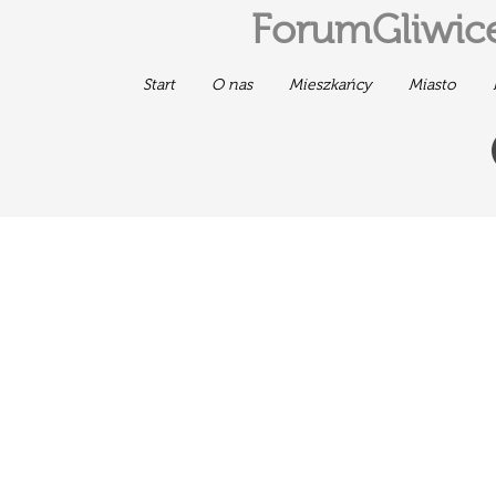
ForumGliwice
Start
O nas
Mieszkańcy
Miasto