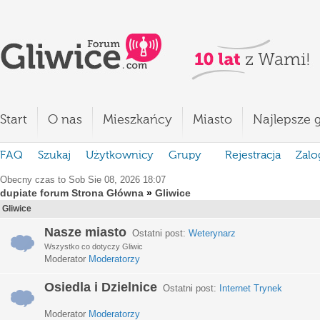
Start
O nas
Mieszkańcy
Miasto
Najlepsze g
FAQ
Szukaj
Użytkownicy
Grupy
Rejestracja
Zalo
Obecny czas to Sob Sie 08, 2026 18:07
dupiate forum Strona Główna
»
Gliwice
Gliwice
Nasze miasto
Ostatni post:
Weterynarz
Wszystko co dotyczy Gliwic
Moderator
Moderatorzy
Osiedla i Dzielnice
Ostatni post:
Internet Trynek
Moderator
Moderatorzy