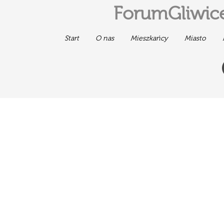
ForumGliwice
Start
O nas
Mieszkańcy
Miasto