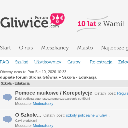
Start
O nas
Mieszkańcy
Miasto
Najlepsze g
FAQ
Szukaj
Użytkownicy
Grupy
Rejestracja
Zalo
Obecny czas to Pon Sie 10, 2026 10:33
dupiate forum Strona Główna
»
Szkoła - Edukacja
Szkoła - Edukacja
Pomoce naukowe / Korepetycje
Ostatni post:
Regula
Dział podlega automatycznemu czyszczeniu co 90dni
Moderator
Moderatorzy
O Szkole...
Ostatni post:
szkoły policealne w Gliw...
Czyli o edukacji
Moderator
Moderatorzy