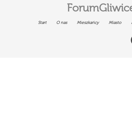
ForumGliwice
Start
O nas
Mieszkańcy
Miasto