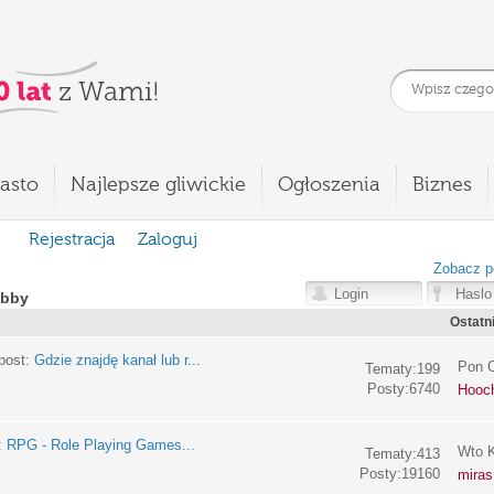
asto
Najlepsze gliwickie
Ogłoszenia
Biznes
Rejestracja
Zaloguj
Zobacz p
obby
Ostatn
post:
Gdzie znajdę kanał lub r...
Pon C
Tematy:199
Posty:6740
Hooc
:
RPG - Role Playing Games...
Wto K
Tematy:413
Posty:19160
miras