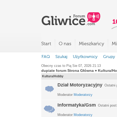
Start
O nas
Mieszkańcy
Mi
FAQ
Szukaj
Użytkownicy
Grupy
Obecny czas to Pią Sie 07, 2026 21:13
dupiate forum Strona Główna
»
Kultura/H
Kultura/Hobby
Dział Motoryzacyjny
Ostatni 
Moderator
Moderatorzy
Informatyka/Gsm
Ostatni post
Moderator
Moderatorzy