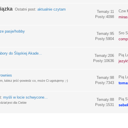
iązka
Ostatni post:
aktualnie czytam
Czw K
Tematy:11
Posty:4098
miras
e pasje/hobby
Sro S
Tematy:95
Posty:5904
compf
bory do Śląskiej Akade...
Pią L
Tematy:206
Posty:10636
jezyk
rownies
Pią L
Tematy:98
, lubisz jeść-powiedz co, może Ci ugotujemy ;-)
Posty:7343
toma
t:
myśli w locie schwycone...
Pią S
Tematy:88
ział jest dla Ciebie
Posty:1531
sebe