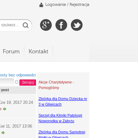
Logowanie
/
Rejestracja
Forum
Kontakt
osty bez odpowiedzi
Akcje Charytatywne -
Pomogliśmy
i post
Zbiórka dla Domu Dziecka nr
ze 19, 2017 20:24
3 w Gliwicach
h
Sprzęt dla Kliniki Patologii
Noworodka w Zabrzu
wi 11, 2017 13:06
Zbiórka dla Domu Samotnej
Matki w Gliwicach