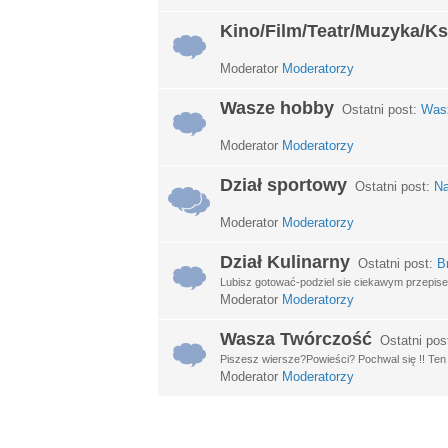
Kino/Film/Teatr/Muzyka/Ks
Moderator
Moderatorzy
Wasze hobby
Ostatni post:
Wasz
Moderator
Moderatorzy
Dział sportowy
Ostatni post:
Na
Moderator
Moderatorzy
Dział Kulinarny
Ostatni post:
B
Lubisz gotować-podziel sie ciekawym przepisem
Moderator
Moderatorzy
Wasza Twórczość
Ostatni pos
Piszesz wiersze?Powieści? Pochwal się !! Ten d
Moderator
Moderatorzy