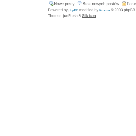
Nowe posty
Brak nowych postów
Foru
Powered by
modified by
© 2003 phpBB
phpBB
Przemo
Themes: junFresh &
Silk icon