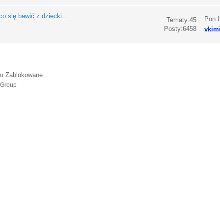
co się bawić z dziecki...
Pon L
Tematy:45
Posty:6458
vkim
m Zablokowane
 Group