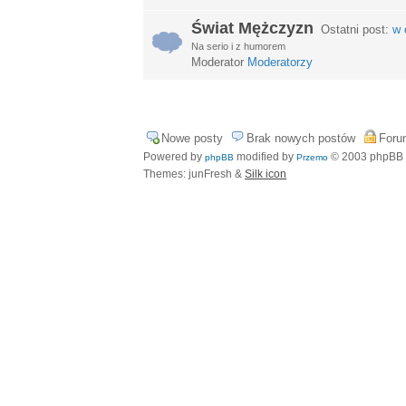
Świat Mężczyzn
Ostatni post:
w 
Na serio i z humorem
Moderator
Moderatorzy
Nowe posty
Brak nowych postów
Foru
Powered by
modified by
© 2003 phpBB
phpBB
Przemo
Themes: junFresh &
Silk icon