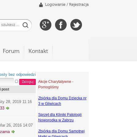
Logowanie
/
Rejestracja
Forum
Kontakt
osty bez odpowiedzi
Akcje Charytatywne -
Pomogliśmy
i post
Zbiórka dla Domu Dziecka nr
ty 28, 2019 11:16
3 w Gliwicach
y33
Sprzęt dla Kliniki Patologii
Noworodka w Zabrzu
ar 26, 2016 14:07
Zbiórka dla Domu Samotnej
szama
Matki w Gliwicach