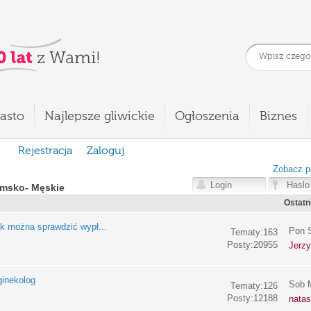
asto
Najlepsze gliwickie
Ogłoszenia
Biznes
Rejestracja
Zaloguj
Zobacz p
msko- Męskie
Ostatn
k można sprawdzić wypł...
Pon S
Tematy:163
Posty:20955
Jerz
ginekolog
Sob M
Tematy:126
Posty:12188
nata