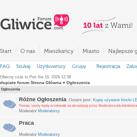
Start
O nas
Mieszkańcy
Miasto
Najlepsze g
FAQ
Szukaj
Użytkownicy
Grupy
Rejestracja
Zalo
Obecny czas to Pon Sie 10, 2026 12:38
dupiate forum Strona Główna
»
Ogłoszenia
Ogłoszenia
Różne Ogłoszenia
Ostatni post:
Kupię używane klocki LE
Tematy i posty będą oczekiwały na akceptację przez Moderatora lub Administra
Moderator
Moderatorzy
Praca
Moderator
Moderatorzy