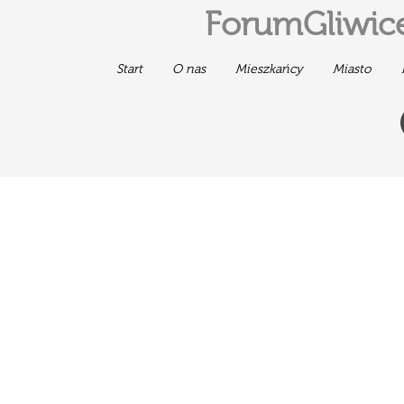
ForumGliwice
Start
O nas
Mieszkańcy
Miasto