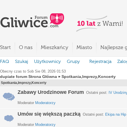
Start
O nas
Mieszkańcy
Miasto
Najlepsze g
FAQ
Szukaj
Użytkownicy
Grupy
Rejestracja
Zalo
Obecny czas to Sob Sie 08, 2026 01:53
dupiate forum Strona Główna
»
Spotkania,Imprezy,Koncerty
Spotkania,Imprezy,Koncerty
Zabawy Urodzinowe Forum
Ostatni post:
IV Urodzin
Moderator
Moderatorzy
Umów się większą paczką
Ostatni post:
Ekipa na Hip
Moderator
Moderatorzy