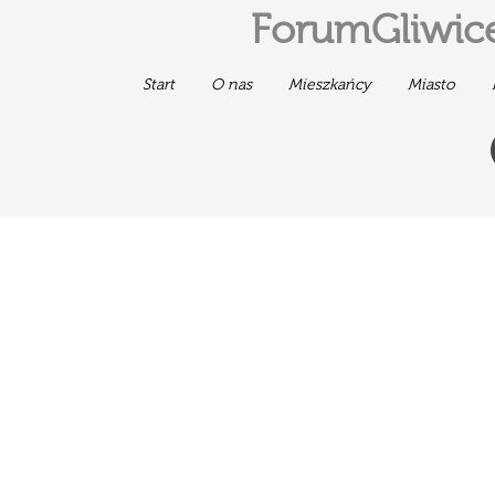
ForumGliwice
Start
O nas
Mieszkańcy
Miasto